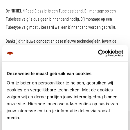
De MICHELIN Road Classic is een Tubeless band. Bij montage op een
Tubeless velg is dus geen binnenband nodig. Bij montage op een
Tubetype velg moet uiteraard wel een binnenband worden gebruikt.
Dankzij dit nieuwe concept en deze nieuwe technologieën, levert de
MICHELIN Road Classic de beste prestaties op elk gebied. Ten opzichte
van zijn voorganger is hij aanzienlijk beter qua stabiliteit in een rechte
lijn en in bochten, en qua grip op droog en nat wegdek. Het comfort en
de handling in het algemeen zijn eveneens verbeterd.
Deze website maakt gebruik van cookies
Om je beter en persoonlijker te helpen, gebruiken wij
Het totale aanbod MICHELIN Road Classic banden bestaat uit 9 maten
cookies en vergelijkbare technieken. Met de cookies
voor- en 10 maten achterbanden.
volgen wij en derde partijen jouw internetgedrag binnen
onze site. Hiermee tonen we advertenties op basis van
jouw interesse en kun je informatie delen via social
media.
Michelin Road Classic