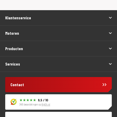
Klantenservice
Motoren
Producten
Services
Contact
9,5 / 10
3415 beoordelingen op
KiyOh.nl