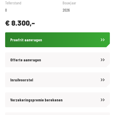
en de beschikking heeft over alle juiste testapparatuur. Op alle
Tellerstand
Bouwjaar
reparaties en al het onderhoud geven wij standaard Bovag garantie.
0
2026
€
8.300,-
Kijk voor meer informatie op www.motoporthillegom.nl
of volg ons op Facebook: www.facebook.com/motoporthillegom
Proefrit aanvragen
Proefrit & Reservering
Wilt u een proefrit maken? Dat kan bij serieuze interesse! Let op: een
afspraak voor een proefrit geen reservering van de motor.
Offerte aanvragen
Reserveren: Een motor reserveren wij alleen na het aangaan van een
koopovereenkomst en een aanbetaling van 10% van het aankoopbedrag.
Inruilvoorstel
Zekerheid: Mochten er tijdens de proefrit gebreken naar voren komen
die wij niet binnen een redelijke termijn kunnen herstellen? Dan kunt u
Verzekeringspremie berekenen
de koop ontbinden en storten wij uw aanbetaling direct terug.