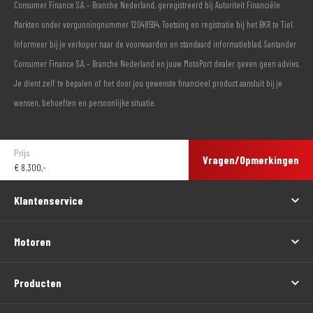
Consumer Finance S.A. – Branche Nederland, geregistreerd bij Autoriteit Financiële
Markten onder vergunningnummer 12048594. Toetsing en registratie bij het BKR te Tiel.
Informeer bij je verkoper naar de voorwaarden en standaard informatieblad. Santander
Consumer Finance S.A. – Branche Nederland en jouw MotoPort dealer geven geen advies.
Je dient zelf te bepalen of het door jou gewenste financieel product aansluit bij je
wensen, behoeften en persoonlijke situatie.
Prijs
Vragen/Opmerkingen
€
8.300,-
Klantenservice
Motoren
Producten