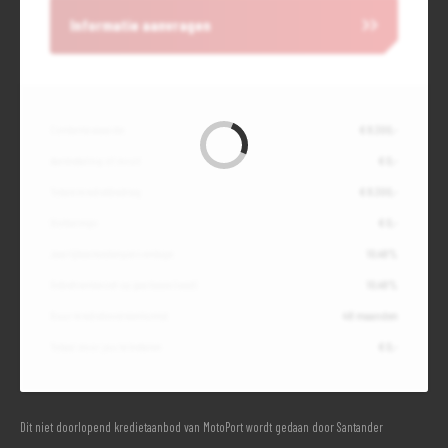
Informatie aanvragen
Contante waarde
€ 8.300,-
Aanbetaling of inruil
€ 0,-
Totale kredietbedrag
€ 8.300,-
Slottermijn
€ 0,-
Jaarlijkse kostenpercentage
10,49%
Debetrentevoet op jaarbasis (vast)
10,49%
Duur kredietovereenkomst
48 maanden
Totaal door jou te betalen
€ 0,-
Dit niet doorlopend kredietaanbod van MotoPort wordt gedaan door Santander