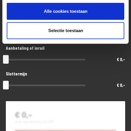
€ 8.300,-
Alle cookies toestaan
Looptijd in maanden
Selectie toestaan
48
Aanbetaling of inruil
€ 0,-
Slottermijn
€ 0,-
€ 0,-
Jouw maandbedrag incl. BTW