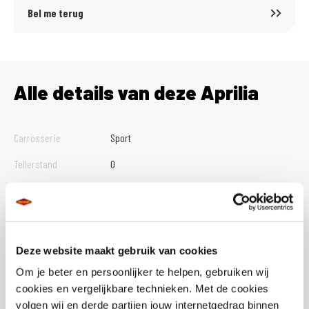
Bel me terug
Alle details van deze Aprilia
Carrosserie
Sport
Tellerstand
0
Btw Marge
B
Bouwjaar
2026
Vestiging
Hillegom
Deze website maakt gebruik van cookies
Conditie
Nieuw
Om je beter en persoonlijker te helpen, gebruiken wij
cookies en vergelijkbare technieken. Met de cookies
Rijbewijs type
A2
volgen wij en derde partijen jouw internetgedrag binnen