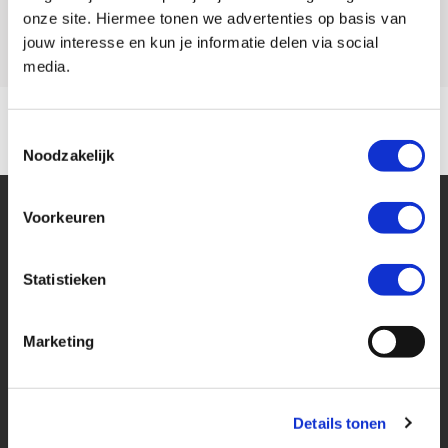
Model
RS 457
onze site. Hiermee tonen we advertenties op basis van
jouw interesse en kun je informatie delen via social
media.
Toestemmingsselectie
Noodzakelijk
Voorkeuren
Statistieken
Financier deze Aprilia
Marketing
Eenvoudig, flexibel en verantwoord lenen. Het MotoPort Flexplan.
Details tonen
Aankoopprijs