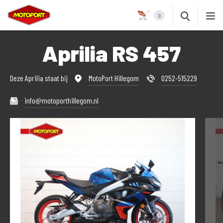
0
Aprilia RS 457
Deze Aprilia staat bij
MotoPort Hillegom
0252-515229
info@motoporthillegom.nl