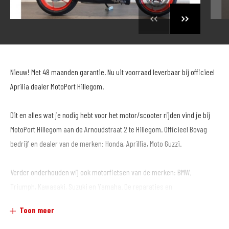
Nieuw! Met 48 maanden garantie. Nu uit voorraad leverbaar bij officieel
Aprilia dealer MotoPort Hillegom.
Dit en alles wat je nodig hebt voor het motor/scooter rijden vind je bij
MotoPort Hillegom aan de Arnoudstraat 2 te Hillegom. Officieel Bovag
bedrijf en dealer van de merken: Honda, Aprillia, Moto Guzzi.
Verder onderhouden wij ook motorfietsen van de merken: BMW,
Triumph, Kawasaki, Suzuki en Yamaha. De reparaties en
onderhoudsbeurten worden volgens fabrieksspecificaties uitgevoerd
Toon meer
door daarvoor gekwalificeerd personeel dat jaarlijks bijscholing krijgt