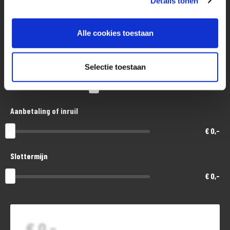
Details tonen
Aankoopprijs
Alle cookies toestaan
€ 15.900,-
Looptijd in maanden
Selectie toestaan
48
Aanbetaling of inruil
€ 0,-
Slottermijn
€ 0,-
€ 0,-