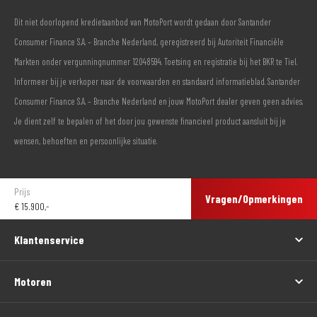
Dit niet doorlopend kredietaanbod van MotoPort wordt gedaan door Santander
Consumer Finance S.A. – Branche Nederland, geregistreerd bij Autoriteit Financiële
Markten onder vergunningnummer 12048594. Toetsing en registratie bij het BKR te Tiel.
Informeer bij je verkoper naar de voorwaarden en standaard informatieblad. Santander
Consumer Finance S.A. – Branche Nederland en jouw MotoPort dealer geven geen advies.
Je dient zelf te bepalen of het door jou gewenste financieel product aansluit bij je
wensen, behoeften en persoonlijke situatie.
Prijs
Vragen/Opmerkingen
€
15.900,-
Klantenservice
Motoren