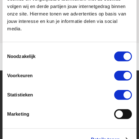
volgen wij en derde partijen jouw internetgedrag binnen
Rijbewijs type
A2
onze site. Hiermee tonen we advertenties op basis van
jouw interesse en kun je informatie delen via social
Model
RS 660
media.
Toestemmingsselectie
Noodzakelijk
Voorkeuren
Statistieken
Marketing
Financier deze Aprilia
Eenvoudig, flexibel en verantwoord lenen. Het MotoPort Flexplan.