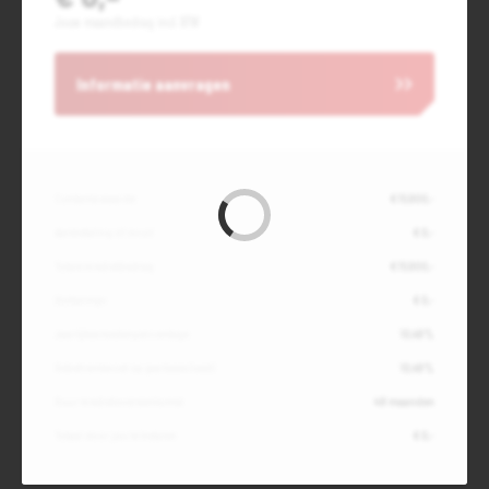
Jouw maandbedrag incl. BTW
Informatie aanvragen
Contante waarde
€ 15.900,-
Aanbetaling of inruil
€ 0,-
Totale kredietbedrag
€ 15.900,-
Slottermijn
€ 0,-
Jaarlijkse kostenpercentage
10,49%
Debetrentevoet op jaarbasis (vast)
10,49%
Duur kredietovereenkomst
48 maanden
Totaal door jou te betalen
€ 0,-