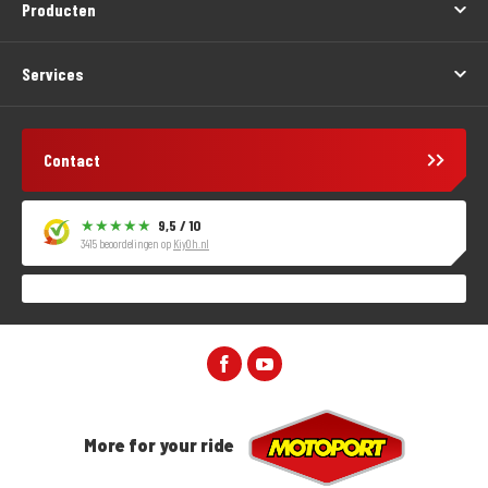
Producten
Services
Contact
9,5 / 10
3415 beoordelingen op
KiyOh.nl
More for your ride