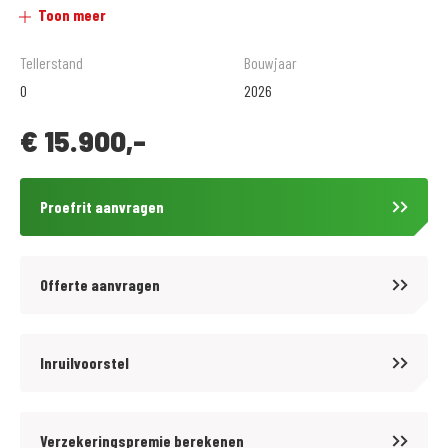
Toon meer
beperkt Casco of All-risk dekking afsluit ontvang je GRATIS pechservice.
Tellerstand
Bouwjaar
Dit en alles wat je nodig hebt voor het motor/scooter rijden vind je bij
0
2026
MotoPort Hillegom aan de Arnoudstraat 2 te Hillegom. Officieel Bovag
€
15.900,-
bedrijf en dealer van de merken: Honda, Aprillia, Moto Guzzi.
Verder onderhouden wij ook motorfietsen van de merken: BMW,
Proefrit aanvragen
Triumph, Kawasaki, Suzuki en Yamaha. De reparaties en
onderhoudsbeurten worden volgens fabrieksspecificaties uitgevoerd
door daarvoor gekwalificeerd personeel dat jaarlijks bijscholing krijgt
Offerte aanvragen
en de beschikking heeft over alle juiste testapparatuur. Op alle
reparaties en al het onderhoud geven wij standaard Bovag garantie.
Inruilvoorstel
Kijk voor meer informatie op www.motoporthillegom.nl
of volg ons op Facebook: www.facebook.com/motoporthillegom
Verzekeringspremie berekenen