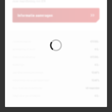
Jouw maandbedrag incl. BTW
Informatie aanvragen
Contante waarde
€ 11.100,-
Aanbetaling of inruil
€ 0,-
Totale kredietbedrag
€ 11.100,-
Slottermijn
€ 0,-
Jaarlijkse kostenpercentage
10,49%
Debetrentevoet op jaarbasis (vast)
10,49%
Duur kredietovereenkomst
48 maanden
Totaal door jou te betalen
€ 0,-