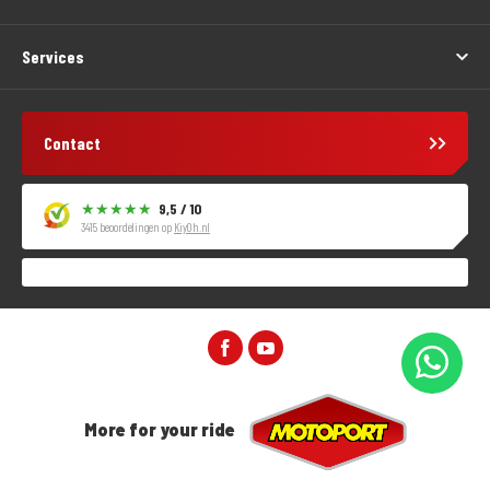
Services
Contact
9,5 / 10
3415 beoordelingen op
KiyOh.nl
More for your ride