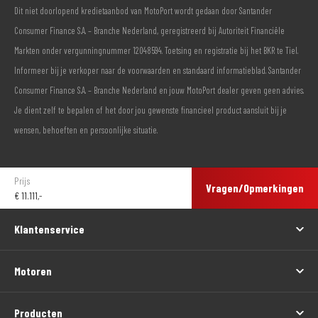
Dit niet doorlopend kredietaanbod van MotoPort wordt gedaan door Santander
Consumer Finance S.A. – Branche Nederland, geregistreerd bij Autoriteit Financiële
Markten onder vergunningnummer 12048594. Toetsing en registratie bij het BKR te Tiel.
Informeer bij je verkoper naar de voorwaarden en standaard informatieblad. Santander
Consumer Finance S.A. – Branche Nederland en jouw MotoPort dealer geven geen advies.
Je dient zelf te bepalen of het door jou gewenste financieel product aansluit bij je
wensen, behoeften en persoonlijke situatie.
Prijs
Vragen/Opmerkingen
€
11.111,-
Klantenservice
Motoren
Producten