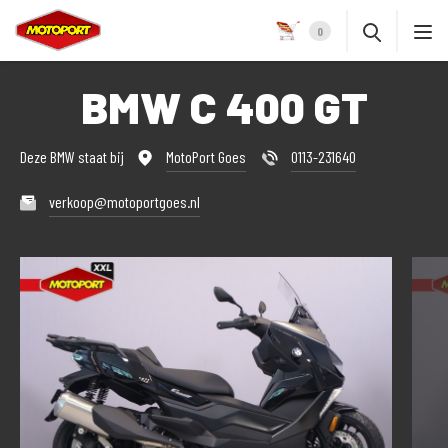
0
BMW C 400 GT
Deze BMW staat bij
MotoPort Goes
0113-231640
verkoop@motoportgoes.nl