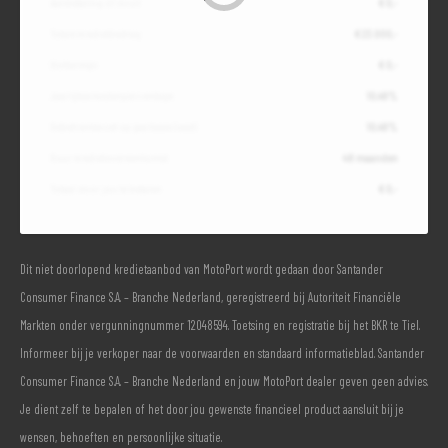
Aanbetaling of inruil
€ 0,-
Totale kredietbedrag
€ 23.000,-
Slottermijn
€ 0,-
Jaarlijkse kostenpercentage
10,49%
Debetrentevoet op jaarbasis (vast)
10,49%
Duur kredietovereenkomst
48 maanden
Totaal door jou te betalen
€ 0,-
Dit niet doorlopend kredietaanbod van MotoPort wordt gedaan door Santander
Consumer Finance S.A. – Branche Nederland, geregistreerd bij Autoriteit Financiële
Markten onder vergunningnummer 12048594. Toetsing en registratie bij het BKR te Tiel.
Informeer bij je verkoper naar de voorwaarden en standaard informatieblad. Santander
Consumer Finance S.A. – Branche Nederland en jouw MotoPort dealer geven geen advies.
Je dient zelf te bepalen of het door jou gewenste financieel product aansluit bij je
wensen, behoeften en persoonlijke situatie.