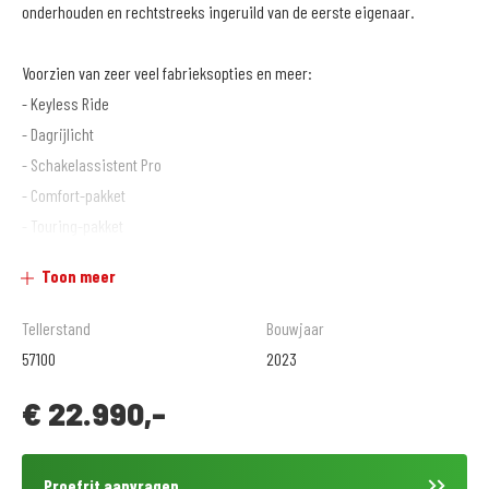
onderhouden en rechtstreeks ingeruild van de eerste eigenaar.
Voorzien van zeer veel fabrieksopties en meer:
- Keyless Ride
- Dagrijlicht
- Schakelassistent Pro
- Comfort-pakket
- Touring-pakket
- Audiosystem ECE
Toon meer
- Option 719 zadel
- Handleiding nederlands
Tellerstand
Bouwjaar
- Radio
57100
2023
- Centrale vergrendeling
€
22.990,-
- Extra koplamp
- Diefstalbeveiligingssysteem
- Motorbeveiligingsbeugel
Proefrit aanvragen