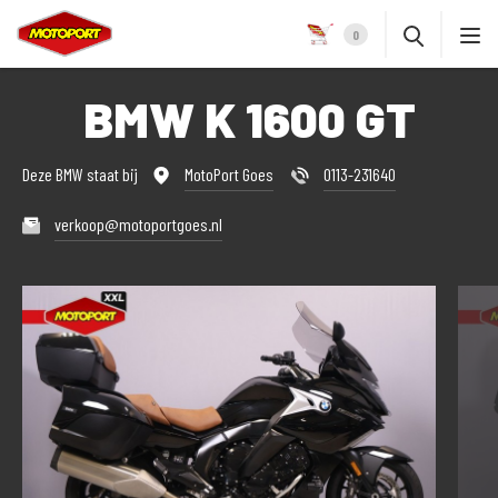
0
BMW K 1600 GT
Deze BMW staat bij
MotoPort Goes
0113-231640
verkoop@motoportgoes.nl