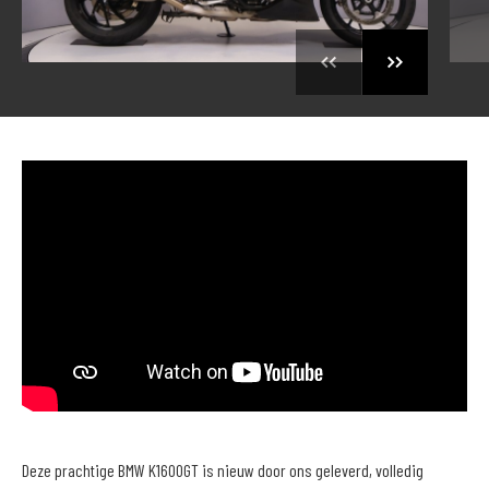
Deze prachtige BMW K1600GT is nieuw door ons geleverd, volledig