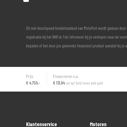
Dit niet doorlopend kredietaanbod van MotoPort wordt gedaan door 
registratie bij het BKR te Tiel. Informeer bij je verkoper naar de 
bepalen of het door jou gewenste financieel product aansluit bij je 
Prijs
Financieren v.a.
€
4.750,-
€ 131,94
Let op! Geld lenen kost geld
Klantenservice
Motoren