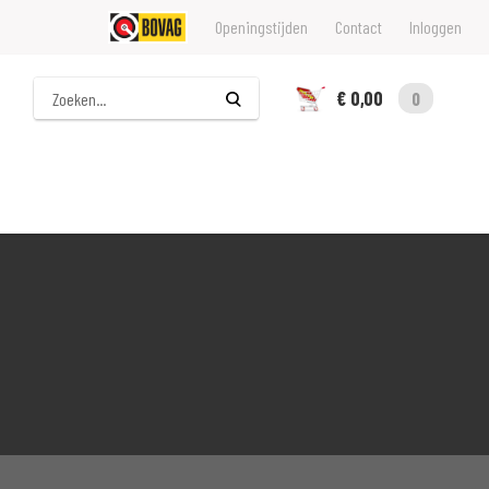
Openingstijden
Contact
Inloggen
Zoeken
€ 0,00
0