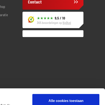
Contact
shop
aratie
9,5 / 10
3415 beoordelingen op
KiyOh.nl
Alle cookies toestaan