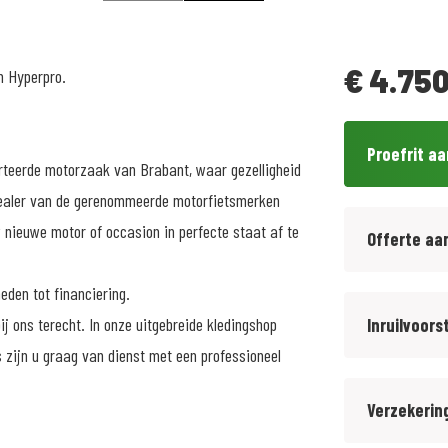
€
4.750
n Hyperpro.
Proefrit a
orteerde motorzaak van Brabant, waar gezelligheid
l dealer van de gerenommeerde motorfietsmerken
 nieuwe motor of occasion in perfecte staat af te
Offerte aa
eden tot financiering.
j ons terecht. In onze uitgebreide kledingshop
Inruilvoors
 zijn u graag van dienst met een professioneel
Verzekerin