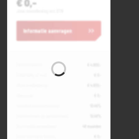
€ 0,-
Jouw maandbedrag incl. BTW
Informatie aanvragen
Contante waarde
€ 4.800,-
Aanbetaling of inruil
€ 0,-
Totale kredietbedrag
€ 4.800,-
Slottermijn
€ 0,-
Jaarlijkse kostenpercentage
10,49%
Debetrentevoet op jaarbasis (vast)
10,49%
Duur kredietovereenkomst
48 maanden
Totaal door jou te betalen
€ 0,-