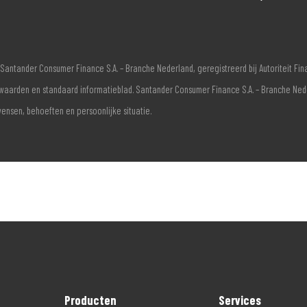
Santander Consumer Finance S.A. – Branche Nederland, geregistreerd bij Autoriteit F
voorwaarden en standaard informatieblad. Santander Consumer Finance S.A. – Branche Ne
wensen, behoeften en persoonlijke situatie.
Producten
Services