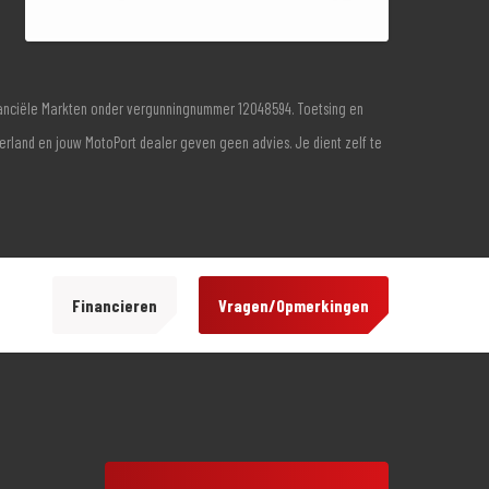
inanciële Markten onder vergunningnummer 12048594. Toetsing en
derland en jouw MotoPort dealer geven geen advies. Je dient zelf te
Financieren
Vragen/Opmerkingen