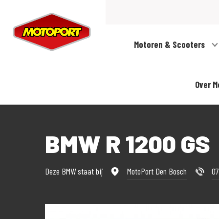
Motoren & Scooters
Over M
BMW R 1200 GS
Deze BMW staat bij
MotoPort Den Bosch
0