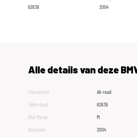
62636
2004
Alle details van deze B
Carrosserie
All-road
Tellerstand
62636
Btw Marge
M
Bouwjaar
2004