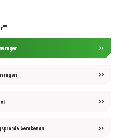
,-
anvragen
nvragen
tel
gspremie berekenen