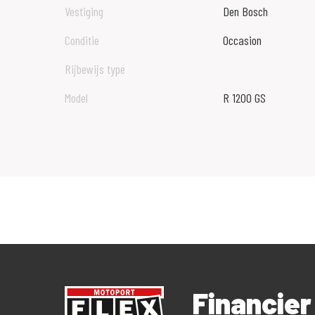
Vestiging
Den Bosch
Conditie
Occasion
Rijbewijs type
Model
R 1200 GS
Financie