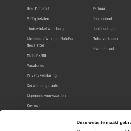
Over MotoPort
Verhuur
Veilig betalen
Ons aanbod
Thuiswinkel Waarborg
Dealerschappen
Afmelden / Wijzigen MotoPort
Motor verkopen
Newsletter
Bovag Garantie
MOTO M•ZINE
Vacatures
Privacy verklaring
Service en garantie
Algemene voorwaarden
Reviews
Sitemap
Deze website maakt gebru
Wettelijke garantie