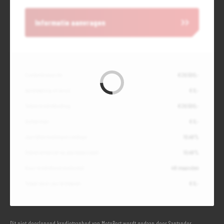
Informatie aanvragen
Contante waarde
€ 26.500,-
Aanbetaling of inruil
€ 0,-
Totale kredietbedrag
€ 26.500,-
Slottermijn
€ 0,-
Jaarlijkse kostenpercentage
10,49%
Debetrentevoet op jaarbasis (vast)
10,49%
Duur kredietovereenkomst
48 maanden
Totaal door jou te betalen
€ 0,-
Dit niet doorlopend kredietaanbod van MotoPort wordt gedaan door Santander