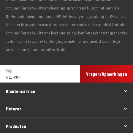
Consumer Finance S.A. – Branche Nederland, geregistreerd bij Autoriteit Financiële
Markten onder vergunningnummer 12048594. Toetsing en registratie bij het BKR te Tiel.
Informeer bij je verkoper naar de voorwaarden en standaard informatieblad. Santander
Consumer Finance S.A. – Branche Nederland en jouw MotoPort dealer geven geen advies.
Je dient zelf te bepalen of het door jou gewenste financieel product aansluit bij je
wensen, behoeften en persoonlijke situatie.
Prijs
Vragen/Opmerkingen
€
26.499,-
Klantenservice
Motoren
Producten