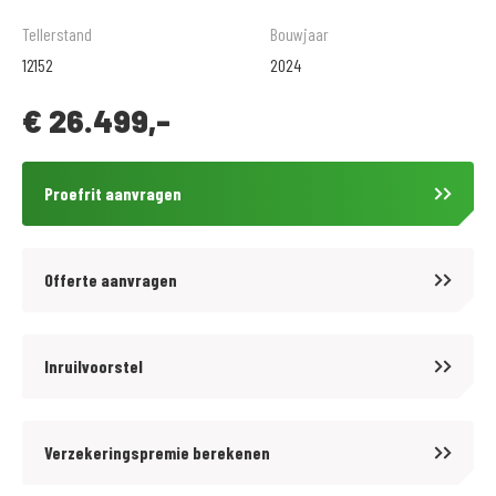
023B Innovatiespakket
Tellerstand
Bouwjaar
0272 Voorbereiding navigatieapparaat
12152
2024
02NA Sportrem
€
26.499,-
0340 Uitlaatspruitstuk verchroomd
0413 Duozadel-pakket
0417 Centrale vergrendeling
Proefrit aanvragen
0518 Stoelverwarming
0559 Kuipruit elektrisch verstelbaar
058A Uitbreiding handbeschermers
Offerte aanvragen
05AS Riding Assistant
0636 Middenbok
0681 Kofferhouder links/rechts
Inruilvoorstel
06AC Intelligente noodoproep
06AE Teleservices
Verzekeringspremie berekenen
077C Comfort-chauffeursstoel
08CA EU-uitvoering