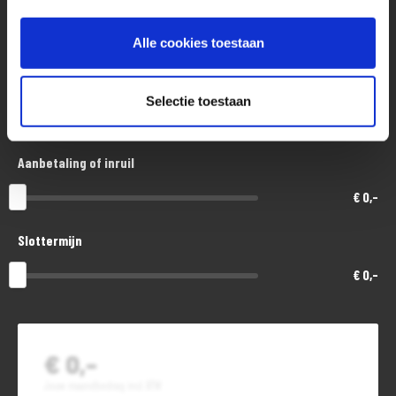
Aankoopprijs
Prijzen, uitvoeringen, technische specificaties of andere informatie
€ 26.500,-
zijn te allen tijde voorbehouden. Controleer daarom bij de aankoop alle
Alle cookies toestaan
punten die uw beslissing kunnen beïnvloeden.
Looptijd in maanden
Selectie toestaan
48
Aanbetaling of inruil
€ 0,-
Slottermijn
€ 0,-
€ 0,-
Jouw maandbedrag incl. BTW