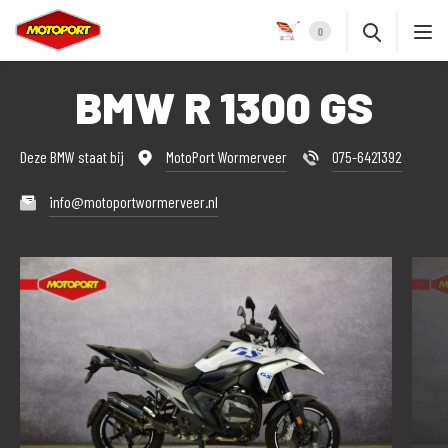
0
BMW R 1300 GS
Deze BMW staat bij
MotoPort Wormerveer
075-6421392
info@motoportwormerveer.nl