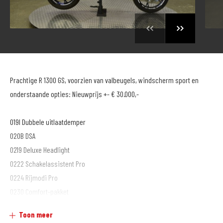
Prachtige R 1300 GS, voorzien van valbeugels, windscherm sport en
onderstaande opties: Nieuwprijs +- € 30.000,-
019I Dubbele uitlaatdemper
020B DSA
0219 Deluxe Headlight
0222 Schakelassistent Pro
0224 Rijmodi Pro
0230 Comfort-pakket
0233 Touring-pakket
Toon meer
0235 Dynamiek-pakket