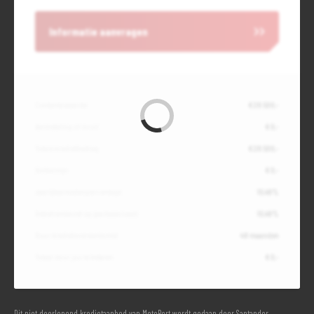
Informatie aanvragen
Contante waarde
€ 28.500,-
Aanbetaling of inruil
€ 0,-
Totale kredietbedrag
€ 28.500,-
Slottermijn
€ 0,-
Jaarlijkse kostenpercentage
10,49%
Debetrentevoet op jaarbasis (vast)
10,49%
Duur kredietovereenkomst
48 maanden
Totaal door jou te betalen
€ 0,-
Dit niet doorlopend kredietaanbod van MotoPort wordt gedaan door Santander