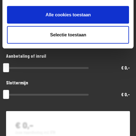
Aankoopprijs
€ 28.500,-
Wij hebben alle moeite gedaan om de informatie per motor zo accuraat
Alle cookies toestaan
mogelijk op internet te zetten. Een fout is echter nooit uit te sluiten.
Looptijd in maanden
Prijzen, uitvoeringen, technische specificaties of andere informatie
Selectie toestaan
zijn te allen tijde voorbehouden. Controleer daarom bij de aankoop alle
48
punten die uw beslissing kunnen beïnvloeden.
Aanbetaling of inruil
€ 0,-
Slottermijn
€ 0,-
€ 0,-
Jouw maandbedrag incl. BTW