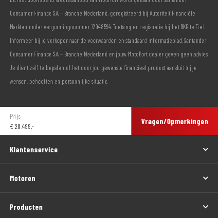
Consumer Finance S.A. – Branche Nederland, geregistreerd bij Autoriteit Financiële
Markten onder vergunningnummer 12048594. Toetsing en registratie bij het BKR te Tiel.
Informeer bij je verkoper naar de voorwaarden en standaard informatieblad. Santander
Consumer Finance S.A. – Branche Nederland en jouw MotoPort dealer geven geen advies.
Je dient zelf te bepalen of het door jou gewenste financieel product aansluit bij je
wensen, behoeften en persoonlijke situatie.
Prijs
Vragen/Opmerkingen
€
28.499,-
Klantenservice
Motoren
Producten