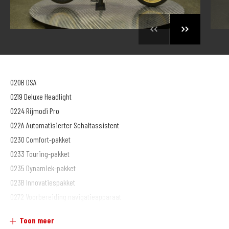
020B DSA
0219 Deluxe Headlight
0224 Rijmodi Pro
022A Automatisierter Schaltassistent
0230 Comfort-pakket
0233 Touring-pakket
0235 Dynamiek-pakket
023B Innovatiespakket
0272 Voorbereiding navigatieapparaat
02NA Sportrem
Toon meer
0340 Uitlaatspruitstuk verchroomd