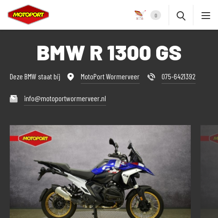
0
BMW R 1300 GS
Deze BMW staat bij
MotoPort Wormerveer
075-6421392
info@motoportwormerveer.nl