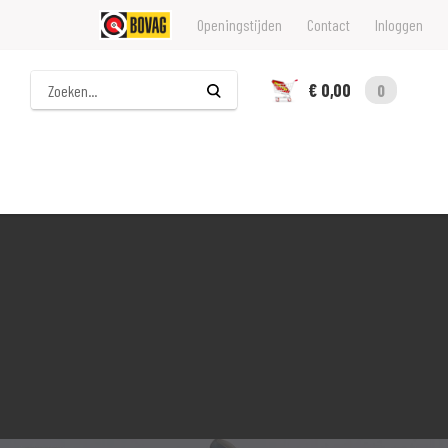
Openingstijden
Contact
Inloggen
Zoeken
€ 0,00
0