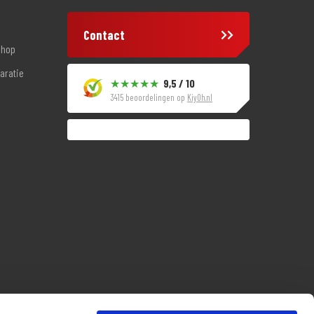
Contact
shop
aratie
9,5 / 10
3415 beoordelingen op
KiyOh.nl