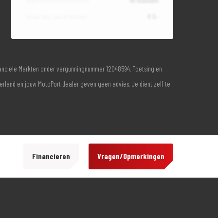
Duur kredietovereenkomst
48 maanden
Totaal door jou te betalen
€ 0,-
inanciële Markten onder vergunningnummer 12048594. Toetsing en
derland en jouw MotoPort dealer geven geen advies. Je dient zelf te
Financieren
Vragen/Opmerkingen