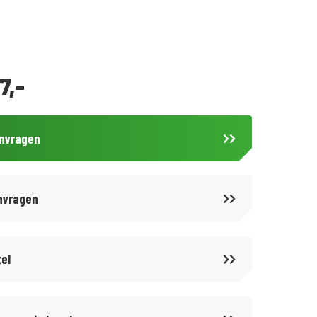
7,-
anvragen
nvragen
tel