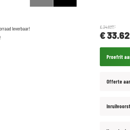
€
34.627,-
orraad leverbaar!
€
33.62
!
Proefrit a
Offerte aa
Inruilvoors