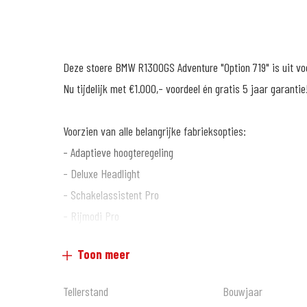
Deze stoere BMW R1300GS Adventure "Option 719" is uit vo
Nu tijdelijk met €1.000,- voordeel én gratis 5 jaar garantie
Voorzien van alle belangrijke fabrieksopties:
- Adaptieve hoogteregeling
- Deluxe Headlight
- Schakelassistent Pro
- Rijmodi Pro
- Touring-pakket
Toon meer
- Dynamiek-pakket
- Innovatiespakket
Tellerstand
Bouwjaar
- Voorbereiding navigatieapparaat