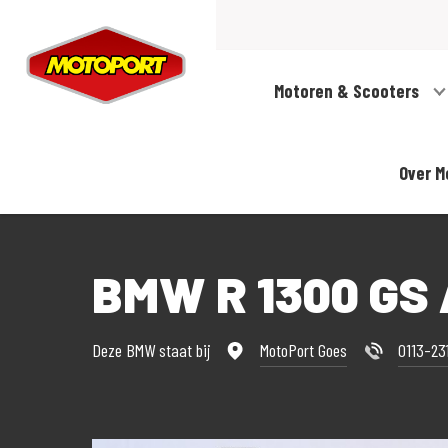
Motoren & Scooters
Over M
BMW R 1300 GS
Deze BMW staat bij
MotoPort Goes
0113-23