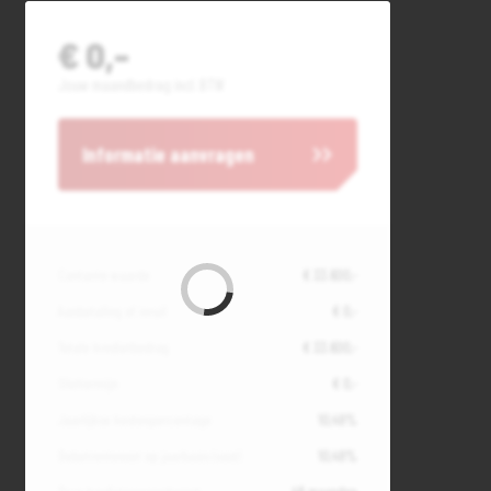
€ 0,-
Jouw maandbedrag incl. BTW
Informatie aanvragen
Contante waarde
€ 33.600,-
Aanbetaling of inruil
€ 0,-
Totale kredietbedrag
€ 33.600,-
Slottermijn
€ 0,-
Jaarlijkse kostenpercentage
10,49%
Debetrentevoet op jaarbasis (vast)
10,49%