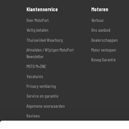
bij ons hebt gekocht).
Klantenservice
Motoren
Over MotoPort
Verhuur
Veilig betalen
Ons aanbod
Thuiswinkel Waarborg
Dealerschappen
Afmelden / Wijzigen MotoPort
Motor verkopen
Newsletter
Bovag Garantie
MOTO M•ZINE
Vacatures
Privacy verklaring
Service en garantie
Algemene voorwaarden
Reviews
Sitemap