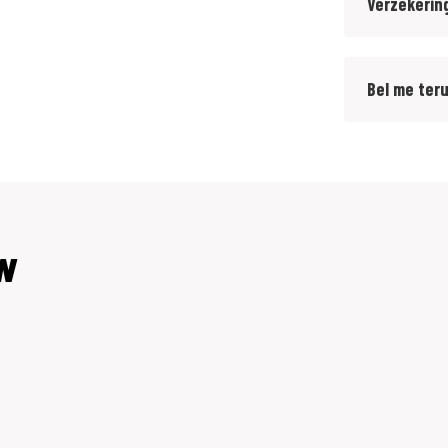
Verzekerin
Bel me ter
MW