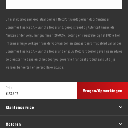
Dit niet doorlopend kredietaanbod van MotoPort wordt gedaan door Santander
Consumer Finance S.A. – Branche Nederland, geregistreerd bij Autoriteit Financiële
Markten onder vergunningnummer 12048594. Toetsing en registratie bij het BKR te Tiel.
Informeer bij je verkoper naar de voorwaarden en standaard informatieblad. Santander
Consumer Finance S.A. – Branche Nederland en jouw MotoPort dealer geven geen advies.
Je dient zelf te bepalen of het door jou gewenste financieel product aansluit bij je
wensen, behoeften en persoonlijke situatie.
Prijs
Vragen/Opmerkingen
€
33.607,-
Klantenservice
Motoren