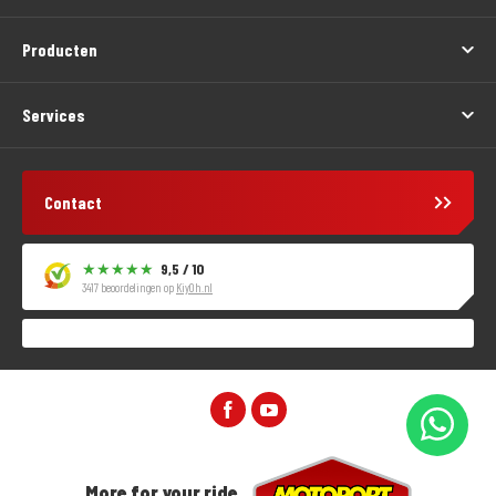
Producten
Services
Contact
9,5 / 10
3417 beoordelingen op
KiyOh.nl
More for your ride