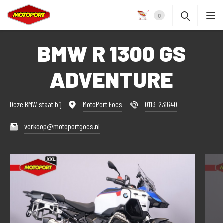
0
BMW R 1300 GS
ADVENTURE
Deze BMW staat bij
MotoPort Goes
0113-231640
verkoop@motoportgoes.nl