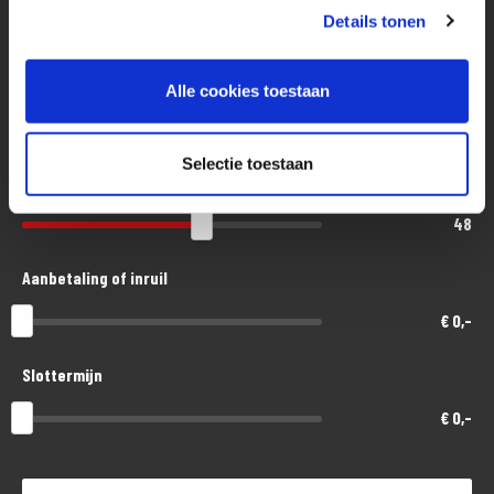
Kawasaki, Peugeot, Piaggio, Suzuki, Triumph, Vespa en Yamaha. Inruil
Details tonen
Eenvoudig, flexibel en verantwoord lenen. Het MotoPort Flexplan.
van alle merken en types is bij ons mogelijk.
Aankoopprijs
Alle cookies toestaan
Heeft u een auto, boot of ander vervoersmiddel in te ruilen? Ook dan
€ 33.600,-
kijken we graag wat we voor u kunnen betekenen!
Selectie toestaan
Looptijd in maanden
Volg ons op Facebook en Instagram om op de hoogte te blijven van het
48
laatste nieuws en aanbiedingen.
Aanbetaling of inruil
Een motorfiets van ons kopen vanuit het buitenland? Buying a
€ 0,-
motorcycle from us from abroad?
No problem! See: https://www.motoport.nl/goes/Motorfiets-kopen-
Slottermijn
vanuit-buitenland
€ 0,-
Alle moeite is genomen om de informatie in deze advertentie zo
accuraat en actueel mogelijk weer te geven. Er kunnen echter