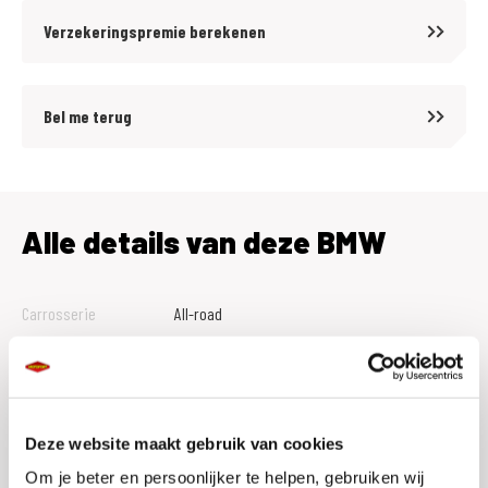
- Kofferhouder aluminium koffer
Verzekeringspremie berekenen
- Steun v top case
- Intelligente noodoproep
- Teleservices
Bel me terug
- Kruisspaakwiel
- Comfort zadel
De ultieme reisgezel..
Alle details van deze BMW
Carrosserie
All-road
MotoPort Goes XXL
www.motoport.nl/goes
Tellerstand
0
0113-231640
Btw Marge
B
verkoop@motoportgoes.nl
Bouwjaar
2026
Deze website maakt gebruik van cookies
Nobelweg 4, 4462 GK, Goes
Om je beter en persoonlijker te helpen, gebruiken wij
Vestiging
Goes