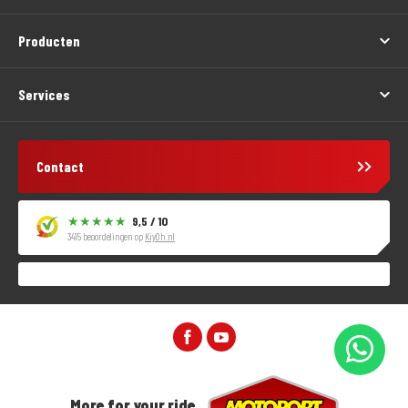
Producten
Services
Contact
9,5 / 10
3415 beoordelingen op
KiyOh.nl
More for your ride