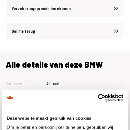
- Kofferhouder aluminium koffer
Verzekeringspremie berekenen
- Steun voor topcase
- Intelligente noodoproep
- Teleservices
Bel me terug
- Kruisspaakwiel
- Comfort-berijders zadel
- Comfort-passagiers zadel
- Inhoud Triple zwart
Alle details van deze BMW
De ultieme adventure bike!
Carrosserie
All-road
Tellerstand
0
MotoPort Goes XXL
Btw Marge
B
www.motoport.nl/goes
Bouwjaar
2026
Deze website maakt gebruik van cookies
0113-231640
verkoop@motoportgoes.nl
Om je beter en persoonlijker te helpen, gebruiken wij
Vestiging
Goes