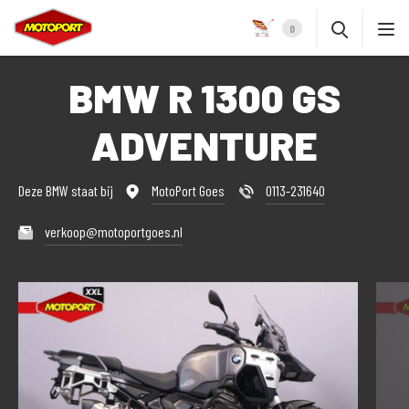
0
BMW R 1300 GS
ADVENTURE
Deze BMW staat bij
MotoPort Goes
0113-231640
verkoop@motoportgoes.nl