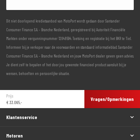
Dit niet doorlopend kredietaanbod van MotoPort wordt gedaan door Santander
Consumer Finance S.A. – Branche Nederland, geregistreerd bij Autoriteit Financiële
Markten onder vergunningnummer 12048594. Toetsing en registratie bij het BKR te Tiel.
Informeer bij je verkoper naar de voorwaarden en standaard informatieblad. Santander
Consumer Finance S.A. – Branche Nederland en jouw MotoPort dealer geven geen advies.
Je dient zelf te bepalen of het door jou gewenste financieel product aansluit bij je
wensen, behoeften en persoonlijke situatie.
Prijs
Vragen/Opmerkingen
€
33.065,-
Klantenservice
Motoren