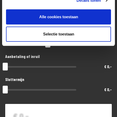
Details tonen
Aankoopprijs
Alle cookies toestaan
€ 8.500,-
Looptijd in maanden
Selectie toestaan
48
Aanbetaling of inruil
€ 0,-
Slottermijn
€ 0,-
€ 0,-