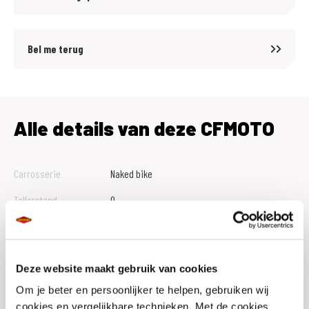
Bel me terug
Alle details van deze CFMOTO
Carrosserie
Naked bike
Tellerstand
0
Btw Marge
B
Bouwjaar
2026
Deze website maakt gebruik van cookies
Vestiging
Den Bosch
Om je beter en persoonlijker te helpen, gebruiken wij
Conditie
Nieuw
cookies en vergelijkbare technieken. Met de cookies