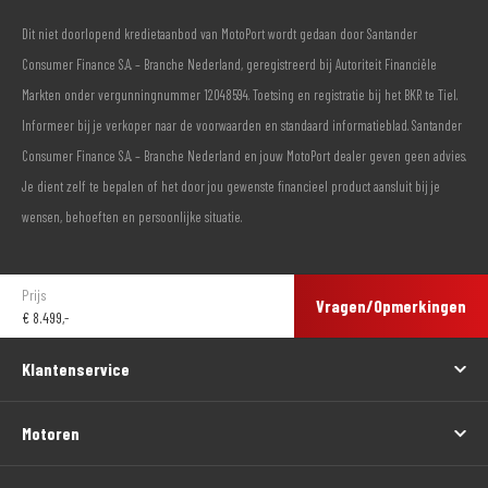
Dit niet doorlopend kredietaanbod van MotoPort wordt gedaan door Santander
Consumer Finance S.A. – Branche Nederland, geregistreerd bij Autoriteit Financiële
Markten onder vergunningnummer 12048594. Toetsing en registratie bij het BKR te Tiel.
Informeer bij je verkoper naar de voorwaarden en standaard informatieblad. Santander
Consumer Finance S.A. – Branche Nederland en jouw MotoPort dealer geven geen advies.
Je dient zelf te bepalen of het door jou gewenste financieel product aansluit bij je
wensen, behoeften en persoonlijke situatie.
Prijs
Vragen/Opmerkingen
€
8.499,-
Klantenservice
Motoren