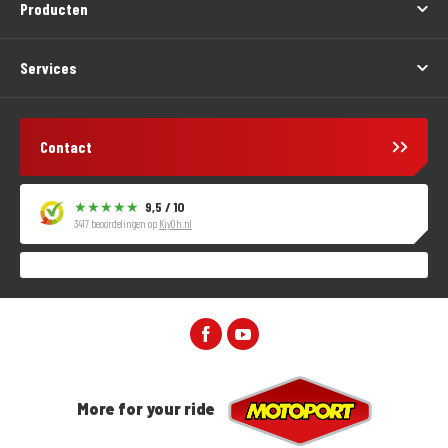
Producten
Services
Contact
9,5 / 10
3417 beoordelingen op
KiyOh.nl
More for your ride