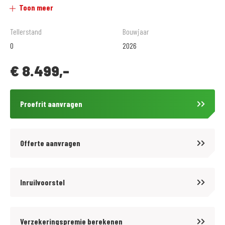
Toon meer
94pk - 70 kW / 9000 tp
Tellerstand
Bouwjaar
Bij MotoPort Den Bosch koopt je je nieuwe motorfiets bij de best
0
2026
gesorteerde motorzaak van Brabant, waar gezelligheid en
€
8.499,-
klantvriendelijkheid vanzelfsprekend is. Als officieel dealer van de
meeste gerenommeerde motorfietsmerken zijn onze gekwalificeerde
monteurs in de gelegenheid om je nieuwe aanwinst in perfecte staat te
Proefrit aanvragen
houden.Indien gewenst hebben wij diverse aantrekkelijke
mogelijkheden tot financiering.
Ook voor uw motorkleding ben je bij ons van harte welkom. In onze
Offerte aanvragen
ruime kledingshop heb je keuze uit een groot assortiment kleding ,
helmen en aanverwante artikelen. Onze medewerkers zijn je graag van
dienst met een profesioneel advies.
Inruilvoorstel
Verzekeringspremie berekenen