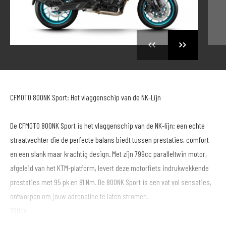
CFMOTO 800NK Sport: Het vlaggenschip van de NK-Lijn
De CFMOTO 800NK Sport is het vlaggenschip van de NK-lijn: een echte
straatvechter die de perfecte balans biedt tussen prestaties, comfort
en een slank maar krachtig design. Met zijn 799cc paralleltwin motor,
afgeleid van het KTM-platform, levert deze motorfiets indrukwekkende
prestaties met 95 pk en 81 Nm. De 800NK Sport is een vat vol sensaties,
ontworpen om jouw adrenaline te laten stromen.
799cc
81 Nm /8000 tpm