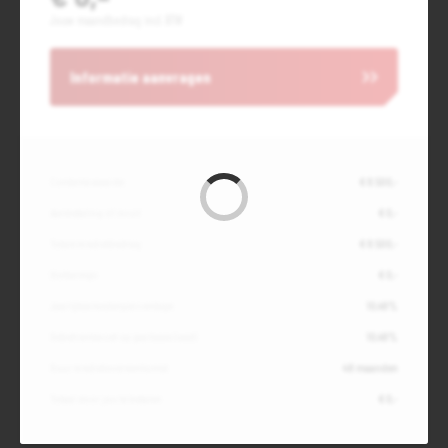
Jouw maandbedrag incl. BTW
Informatie aanvragen
Contante waarde
€ 8.500,-
Aanbetaling of inruil
€ 0,-
Totale kredietbedrag
€ 8.500,-
Slottermijn
€ 0,-
Jaarlijkse kostenpercentage
10,49%
Debetrentevoet op jaarbasis (vast)
10,49%
Duur kredietovereenkomst
48 maanden
Totaal door jou te betalen
€ 0,-