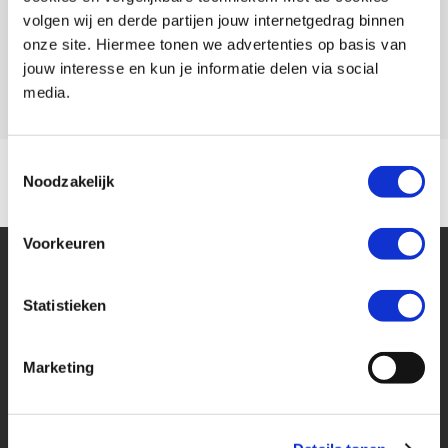
volgen wij en derde partijen jouw internetgedrag binnen
Rijbewijs type
onze site. Hiermee tonen we advertenties op basis van
jouw interesse en kun je informatie delen via social
Model
800 NK
media.
Toestemmingsselectie
Noodzakelijk
Voorkeuren
Statistieken
Marketing
Financier deze CFMOTO
Eenvoudig, flexibel en verantwoord lenen. Het MotoPort Flexplan.