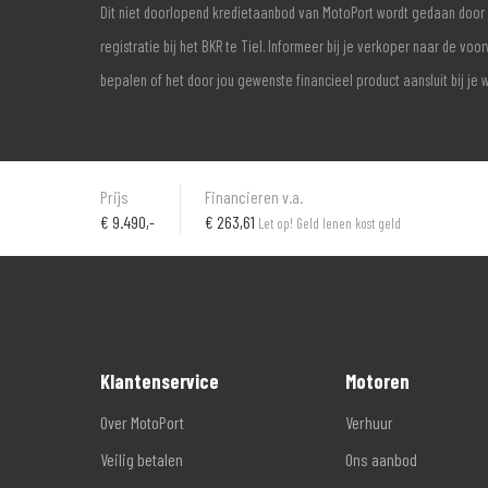
Dit niet doorlopend kredietaanbod van MotoPort wordt gedaan door 
registratie bij het BKR te Tiel. Informeer bij je verkoper naar de 
bepalen of het door jou gewenste financieel product aansluit bij je 
Prijs
Financieren v.a.
€
9.490,-
€ 263,61
Let op! Geld lenen kost geld
Klantenservice
Motoren
Over MotoPort
Verhuur
Veilig betalen
Ons aanbod