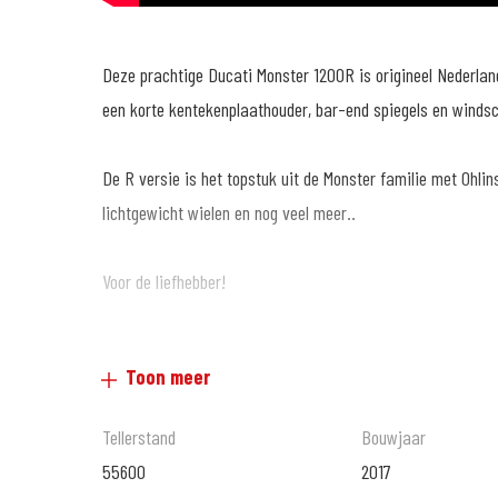
Deze prachtige Ducati Monster 1200R is origineel Nederlan
een korte kentekenplaathouder, bar-end spiegels en winds
De R versie is het topstuk uit de Monster familie met Ohlin
lichtgewicht wielen en nog veel meer..
Voor de liefhebber!
Super scherpe prijs, dus wacht niet te lang...
Toon meer
Tellerstand
Bouwjaar
MotoPort Goes XXL
55600
2017
www.motoport.nl/goes