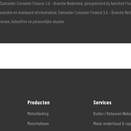
Santander Consumer Finance S.A. – Branche Nederland, geregistreerd bij Autoriteit F
voorwaarden en standaard informatieblad. Santander Consumer Finance S.A. – Branche Ne
wensen, behoeften en persoonlijke situatie.
Producten
Services
Motorkleding
Ruilen / Retouren Web
Motorhelmen
Motor onderhoud & rep