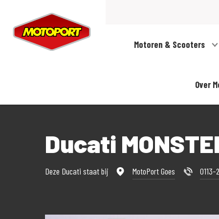
Motoren & Scooters
Over M
Ducati MONSTER
Deze Ducati staat bij
MotoPort Goes
0113-