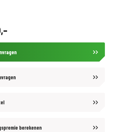
,-
anvragen
nvragen
tel
gspremie berekenen