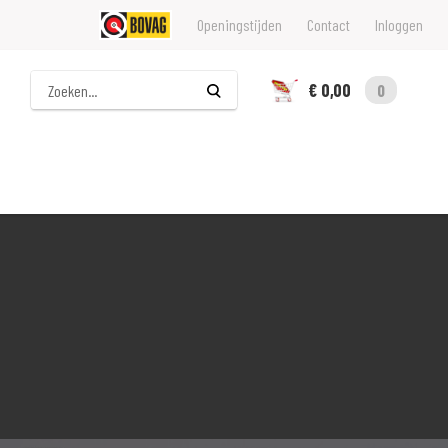
Openingstijden
Contact
Inloggen
Zoeken
€ 0,00
0