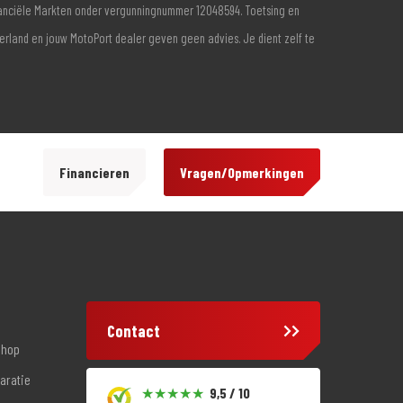
inanciële Markten onder vergunningnummer 12048594. Toetsing en
derland en jouw MotoPort dealer geven geen advies. Je dient zelf te
Financieren
Vragen/Opmerkingen
Contact
shop
aratie
9,5 / 10