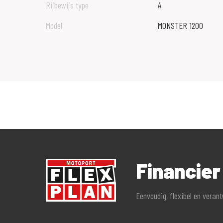
Rijbewijs type
A
Wij zijn officieel dealer van: BMW, Ducati, Harley-Davidso
Model
MONSTER 1200
Triumph, Vespa en Yamaha. Inruil van alle merken en types 
Heeft u een auto, boot of ander vervoersmiddel in te ruile
betekenen!
Volg ons op Facebook en Instagram om op de hoogte te blij
Een motorfiets van ons kopen vanuit het buitenland? Buyi
No problem! See: https://www.motoport.nl/goes/Motorfiet
Financier
Alle moeite is genomen om de informatie in deze advertent
Eenvoudig, flexibel en veran
Er kunnen echter uitdrukkelijk geen rechten worden ontleen
Vertrouw daarom niet alleen op deze informatie en control