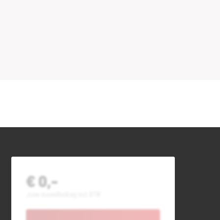
€ 0,-
Jouw maandbedrag incl. BTW