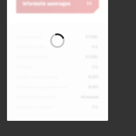
Informatie aanvragen
Contante waarde
€ 9.500,-
Aanbetaling of inruil
€ 0,-
Totale kredietbedrag
€ 9.500,-
Slottermijn
€ 0,-
Jaarlijkse kostenpercentage
10,49%
Debetrentevoet op jaarbasis (vast)
10,49%
Duur kredietovereenkomst
48 maanden
Totaal door jou te betalen
€ 0,-