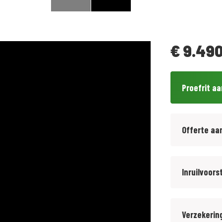
€
9.490
Proefrit a
Offerte aa
Inruilvoors
Verzekerin