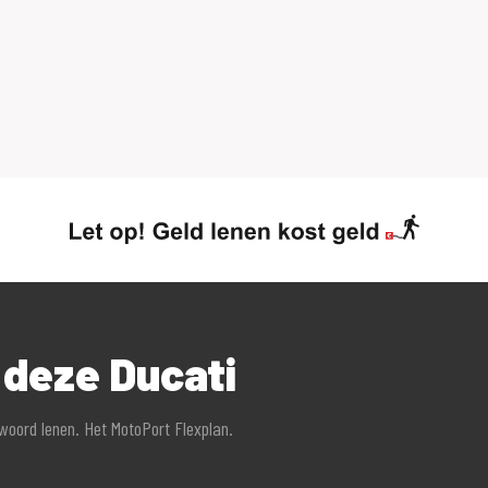
n, Honda, Kawasaki, Peugeot, Piaggio, Suzuki,
is bij ons mogelijk.
n? Ook dan kijken we graag wat we voor u kunnen
ven van het laatste nieuws en aanbiedingen.
ng a motorcycle from us from abroad?
s-kopen-vanuit-buitenland
 deze Ducati
ie zo accuraat en actueel mogelijk weer te geven.
twoord lenen. Het MotoPort Flexplan.
d aan de verstrekte informatie in de advertentie.
eer daarom bij aankoop de zaken die uw beslissing