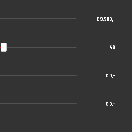
€ 9.500,-
 No Risk verzekeringen (ook als je niet je motor
48
€ 0,-
€ 0,-