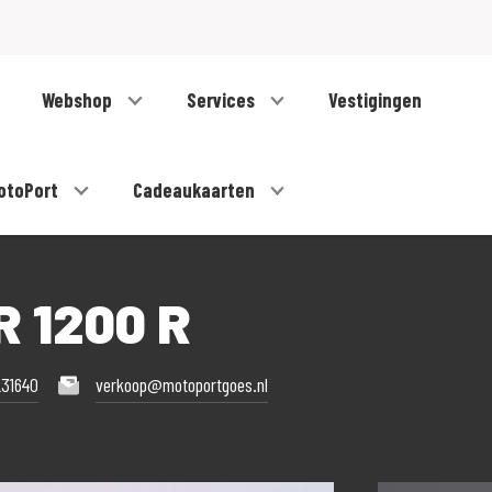
Webshop
Services
Vestigingen
otoPort
Cadeaukaarten
 1200 R
231640
verkoop@motoportgoes.nl