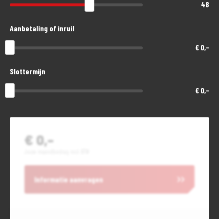
48
Aanbetaling of inruil
€ 0,-
Slottermijn
€ 0,-
€ 0,-
Jouw maandbedrag incl. BTW
Informatie aanvragen