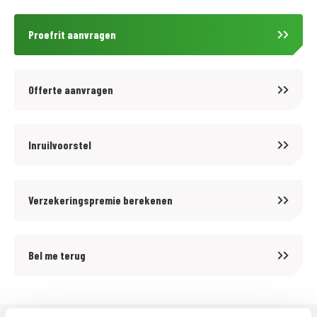
Voor meer motoren en scooters (400 stuks) zie onze website
Proefrit aanvragen
https://www.motoport.nl/goes of kom langs!
Voor kwaliteit en betrouwbaarheid bent u al meer dan 65 jaar aan het
Offerte aanvragen
juiste adres bij MotoPort Goes XXL. Wij hebben het grootste aanbod van
Zuid-West Nederland in een van de grootste motorzaken van de Benelux!
Voor aankoop en onderhoud van motoren en scooters, aanschaf van
Inruilvoorstel
kleding (mega kleding shop van 1500 m2!) en voor de aanschaf van
onderdelen en accessoires kunt u bij ons terecht.
Verzekeringspremie berekenen
De prijzen van onze nieuwe motorfietsen en scooters zijn altijd inclusief
onvermijdbare kosten. Wij bieden op onze occasions tegen
Bel me terug
aantrekkelijke tarieven diverse BOVAG garantiepakketten aan. Informeer
hiervoor bij onze verkoopafdeling.