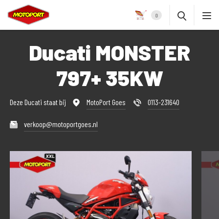
0
Ducati MONSTER
797+ 35KW
Deze Ducati staat bij
MotoPort Goes
0113-231640
verkoop@motoportgoes.nl