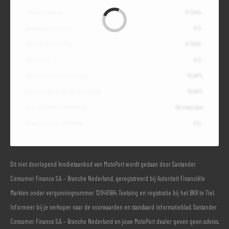
Contante waarde
€ 7.300,-
Aanbetaling of inruil
€ 0,-
Totale kredietbedrag
€ 7.300,-
Slottermijn
€ 0,-
Jaarlijkse kostenpercentage
10,49%
Debetrentevoet op jaarbasis (vast)
10,49%
Duur kredietovereenkomst
48 maanden
Totaal door jou te betalen
€ 0,-
Dit niet doorlopend kredietaanbod van MotoPort wordt gedaan door Santander
Consumer Finance S.A. – Branche Nederland, geregistreerd bij Autoriteit Financiële
Markten onder vergunningnummer 12048594. Toetsing en registratie bij het BKR te Tiel.
Informeer bij je verkoper naar de voorwaarden en standaard informatieblad. Santander
Consumer Finance S.A. – Branche Nederland en jouw MotoPort dealer geven geen advies.