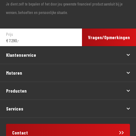
Je dient zelf te bepalen of het door jou gewenste financieel product aansluit bij je
wensen, behoeften en persoonlijke situatie.
Prijs
Vragen/Opmerkingen
€
7.290,-
Klantenservice
Motoren
Producten
Services
Contact