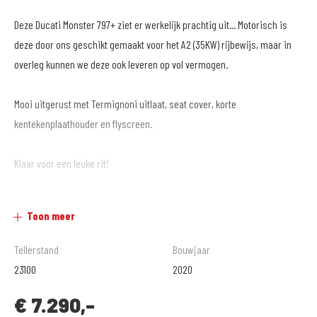
Deze Ducati Monster 797+ ziet er werkelijk prachtig uit... Motorisch is
deze door ons geschikt gemaakt voor het A2 (35KW) rijbewijs, maar in
overleg kunnen we deze ook leveren op vol vermogen.
Mooi uitgerust met Termignoni uitlaat, seat cover, korte
kentekenplaathouder en flyscreen.
Klaar voor een leuke rit!
Toon meer
MotoPort Goes XXL
www.motoport.nl/goes
Tellerstand
Bouwjaar
0113-231640
23100
2020
verkoop@motoportgoes.nl
€
7.290,-
Nobelweg 4, 4462 GK, Goes