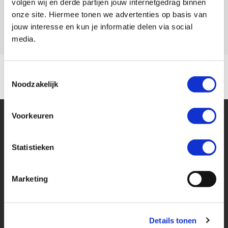
volgen wij en derde partijen jouw internetgedrag binnen
onze site. Hiermee tonen we advertenties op basis van
Model
MONSTER
jouw interesse en kun je informatie delen via social
media.
Toestemmingsselectie
Noodzakelijk
Voorkeuren
Statistieken
Financier deze Ducati
Marketing
Eenvoudig, flexibel en verantwoord lenen. Het MotoPort Flexplan.
Details tonen