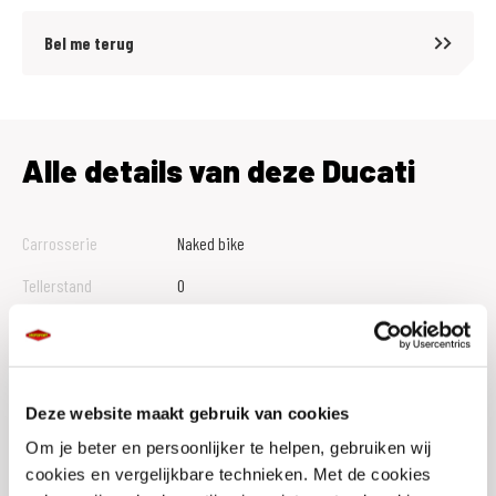
Bel me terug
Alle details van deze Ducati
Carrosserie
Naked bike
Tellerstand
0
Btw Marge
B
Bouwjaar
2026
Vestiging
Assen
Deze website maakt gebruik van cookies
Om je beter en persoonlijker te helpen, gebruiken wij
Conditie
Nieuw
cookies en vergelijkbare technieken. Met de cookies
Rijbewijs type
A