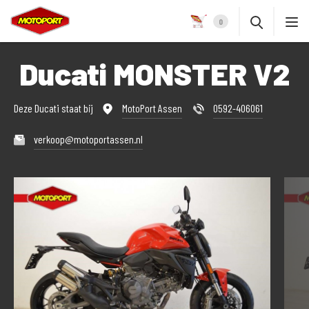
0
Ducati MONSTER V2
Deze Ducati staat bij
MotoPort Assen
0592-406061
verkoop@motoportassen.nl