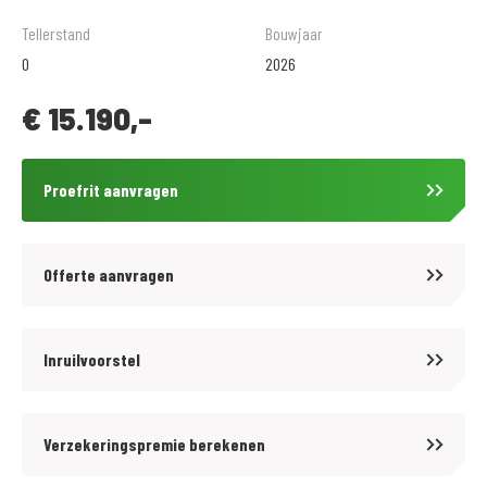
Grote kledingafdeling met zeer veel keus.
Tellerstand
Bouwjaar
0
2026
Verschillende betalingsmogelijkheden, o.a. in termijnen.
€
15.190,-
Vraag naar de voorwaarden. Toetsing en registratie BKR Tiel.
VERKOOPPRIJS IS INCLUSIEF ALLE RIJKLAARMAAK KOSTEN!
Proefrit aanvragen
Offerte aanvragen
Inruilvoorstel
Verzekeringspremie berekenen