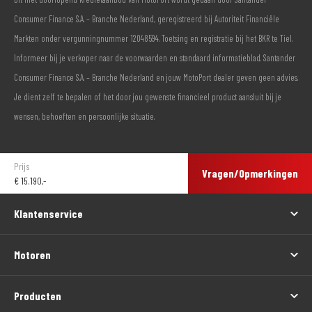
Consumer Finance S.A. – Branche Nederland, geregistreerd bij Autoriteit Financiële
Markten onder vergunningnummer 12048594. Toetsing en registratie bij het BKR te Tiel.
Informeer bij je verkoper naar de voorwaarden en standaard informatieblad. Santander
Consumer Finance S.A. – Branche Nederland en jouw MotoPort dealer geven geen advies.
Je dient zelf te bepalen of het door jou gewenste financieel product aansluit bij je
wensen, behoeften en persoonlijke situatie.
Prijs
Vragen/Opmerkingen
€
15.190,-
Klantenservice
Motoren
Producten