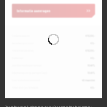
Informatie aanvragen
Contante waarde
€ 15.200,-
Aanbetaling of inruil
€ 0,-
Totale kredietbedrag
€ 15.200,-
Slottermijn
€ 0,-
Jaarlijkse kostenpercentage
10,49%
Debetrentevoet op jaarbasis (vast)
10,49%
Duur kredietovereenkomst
48 maanden
Totaal door jou te betalen
€ 0,-
Dit niet doorlopend kredietaanbod van MotoPort wordt gedaan door Santander