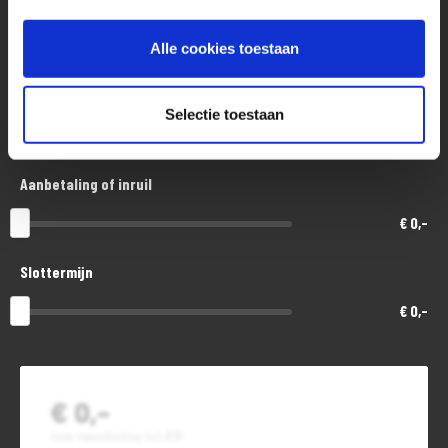
Aankoopprijs
€ 15.200,-
Alle cookies toestaan
Looptijd in maanden
Selectie toestaan
48
Aanbetaling of inruil
€ 0,-
Slottermijn
€ 0,-
€ 0,-
Jouw maandbedrag incl. BTW