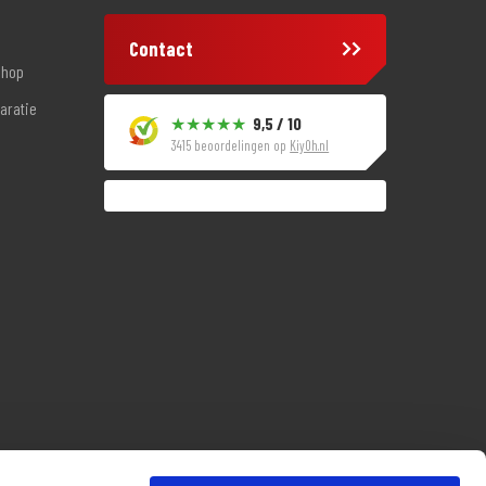
Contact
shop
aratie
9,5 / 10
3415 beoordelingen op
KiyOh.nl