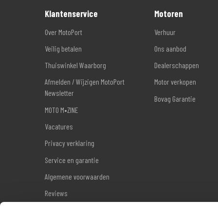
Klantenservice
Motoren
Over MotoPort
Verhuur
Veilig betalen
Ons aanbod
Thuiswinkel Waarborg
Dealerschappen
Afmelden / Wijzigen MotoPort
Motor verkopen
Newsletter
Bovag Garantie
MOTO M•ZINE
Vacatures
Privacy verklaring
Service en garantie
Algemene voorwaarden
Reviews
Sitemap