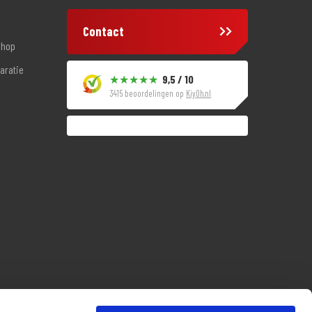
Contact
shop
aratie
9,5 / 10
3415 beoordelingen op
KiyOh.nl