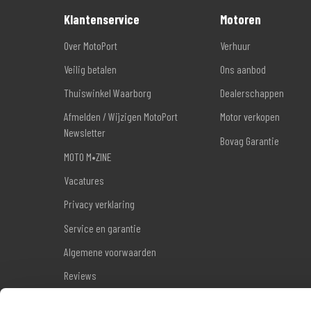
Klantenservice
Motoren
Over MotoPort
Verhuur
Veilig betalen
Ons aanbod
Thuiswinkel Waarborg
Dealerschappen
Afmelden / Wijzigen MotoPort
Motor verkopen
Newsletter
Bovag Garantie
MOTO M•ZINE
Vacatures
Privacy verklaring
Service en garantie
Algemene voorwaarden
Reviews
Sitemap