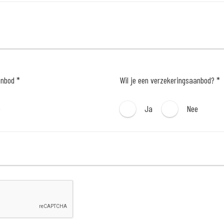
anbod *
Wil je een verzekeringsaanbod? *
e
Ja
Nee