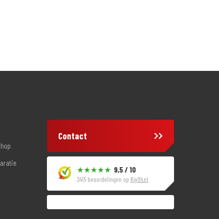
Contact
shop
aratie
9,5 / 10
3415 beoordelingen op
KiyOh.nl