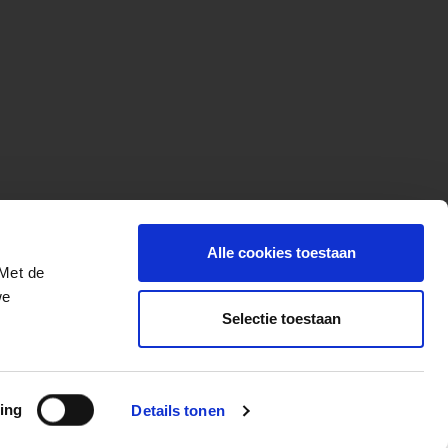
Alle cookies toestaan
 Met de
we
Selectie toestaan
More for your ride
ing
Details tonen