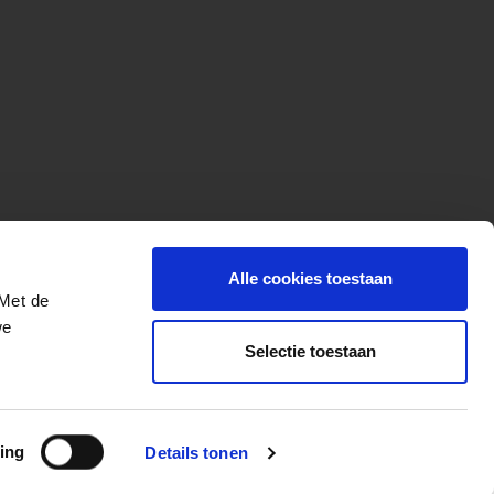
Alle cookies toestaan
 Met de
we
Selectie toestaan
More for your ride
ing
Details tonen