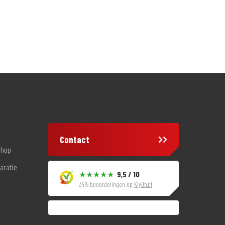
Contact
shop
aratie
9,5 / 10
3415 beoordelingen op
KiyOh.nl