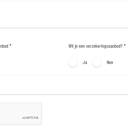
anbod *
Wil je een verzekeringsaanbod? *
e
Ja
Nee