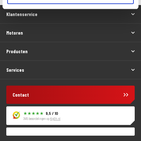
Klantenservice
Motoren
Producten
Services
Contact
9,5 / 10
3415 beoordelingen op
KiyOh.nl