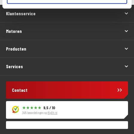
Klantenservice
Motoren
Producten
Services
Contact
9,5 / 10
3415 beoordelingen op
KiyOh.nl