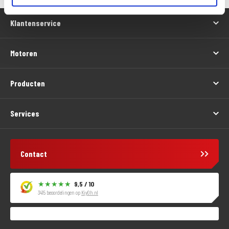
Klantenservice
Motoren
Producten
Services
Contact
9,5 / 10
3415 beoordelingen op
KiyOh.nl