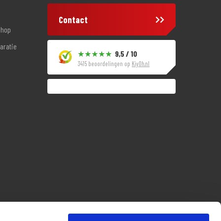
Contact
shop
aratie
9,5 / 10
3415 beoordelingen op
KiyOh.nl