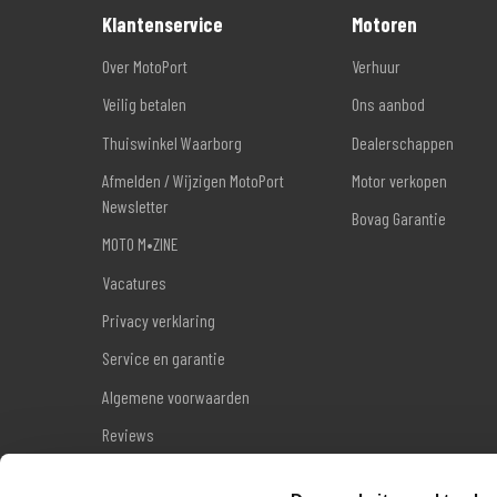
Klantenservice
Motoren
Over MotoPort
Verhuur
Veilig betalen
Ons aanbod
Thuiswinkel Waarborg
Dealerschappen
Afmelden / Wijzigen MotoPort
Motor verkopen
Newsletter
Bovag Garantie
MOTO M•ZINE
Vacatures
Privacy verklaring
Service en garantie
Algemene voorwaarden
Reviews
Sitemap