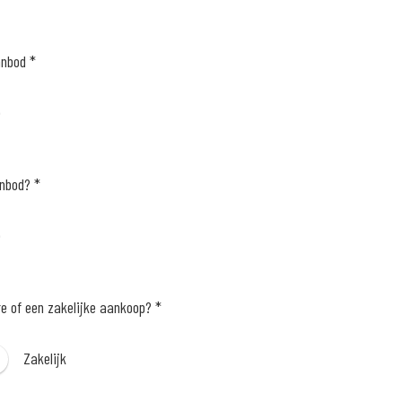
anbod *
e
anbod? *
e
re of een zakelijke aankoop? *
Zakelijk