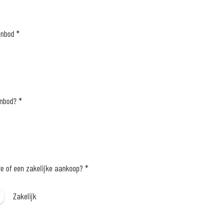
anbod *
e
anbod? *
e
re of een zakelijke aankoop? *
Zakelijk