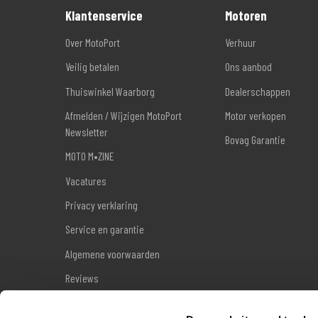
Klantenservice
Motoren
Over MotoPort
Verhuur
Veilig betalen
Ons aanbod
Thuiswinkel Waarborg
Dealerschappen
Afmelden / Wijzigen MotoPort
Motor verkopen
Newsletter
Bovag Garantie
MOTO M•ZINE
Vacatures
Privacy verklaring
Service en garantie
Algemene voorwaarden
Reviews
Sitemap