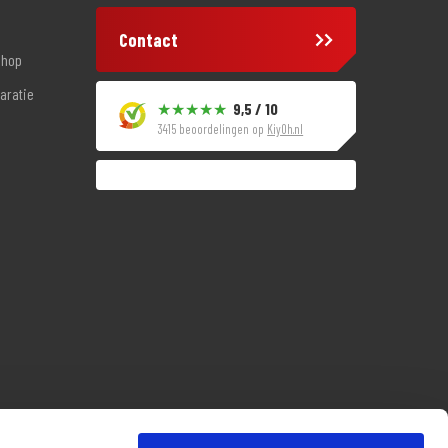
Contact
shop
aratie
9,5 / 10
3415 beoordelingen op
KiyOh.nl