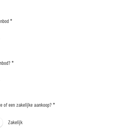
anbod *
e
anbod? *
e
re of een zakelijke aankoop? *
Zakelijk