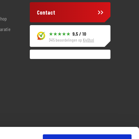
Contact
shop
aratie
9,5 / 10
3415 beoordelingen op
KiyOh.nl