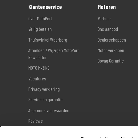
Klantenservice
Motoren
Over MotoPort
Verhuur
Veilig betalen
Ons aanbod
Thuiswinkel Waarborg
Dealerschappen
Afmelden / Wijzigen MotoPort
Motor verkopen
Newsletter
Bovag Garantie
MOTO M•ZINE
Vacatures
Privacy verklaring
Service en garantie
Algemene voorwaarden
Reviews
Sitemap