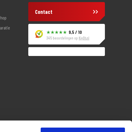
Contact
shop
aratie
9,5 / 10
3415 beoordelingen op
KiyOh.nl