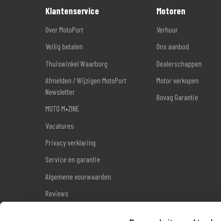
Klantenservice
Motoren
Over MotoPort
Verhuur
Veilig betalen
Ons aanbod
Thuiswinkel Waarborg
Dealerschappen
Afmelden / Wijzigen MotoPort
Motor verkopen
Newsletter
Bovag Garantie
MOTO M•ZINE
Vacatures
Privacy verklaring
Service en garantie
Algemene voorwaarden
Reviews
Sitemap