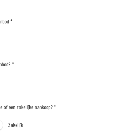
anbod *
e
anbod? *
e
re of een zakelijke aankoop? *
Zakelijk