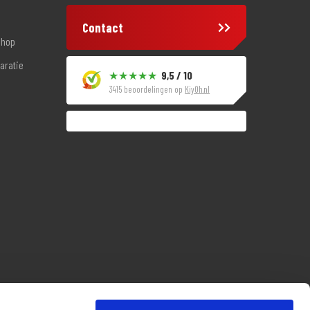
Contact
shop
aratie
9,5 / 10
3415 beoordelingen op
KiyOh.nl