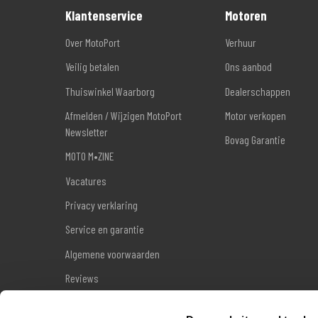
Klantenservice
Motoren
Over MotoPort
Verhuur
Veilig betalen
Ons aanbod
Thuiswinkel Waarborg
Dealerschappen
Afmelden / Wijzigen MotoPort
Motor verkopen
Newsletter
Bovag Garantie
MOTO M•ZINE
Vacatures
Privacy verklaring
Service en garantie
Algemene voorwaarden
Reviews
Sitemap