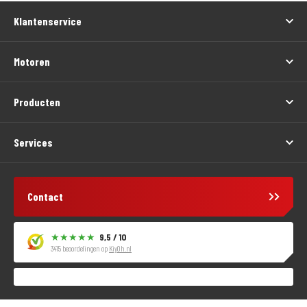
Klantenservice
Motoren
Producten
Services
Contact
9,5 / 10
3415 beoordelingen op
KiyOh.nl