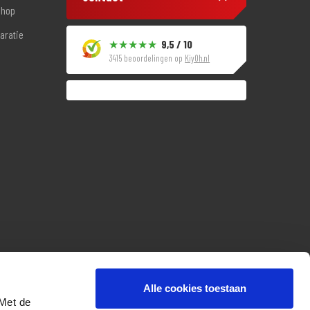
shop
aratie
9,5 / 10
3415 beoordelingen op
KiyOh.nl
Alle cookies toestaan
 Met de