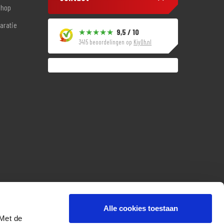
shop
aratie
9,5 / 10
3415 beoordelingen op
KiyOh.nl
Alle cookies toestaan
 Met de