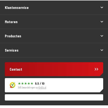
Klantenservice
Motoren
Producten
Services
Contact
9,5 / 10
3415 beoordelingen op
KiyOh.nl