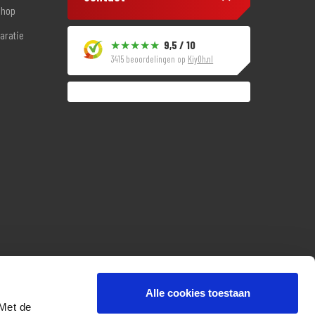
shop
aratie
9,5 / 10
3415 beoordelingen op
KiyOh.nl
Alle cookies toestaan
 Met de