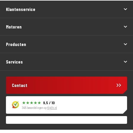
Klantenservice
Motoren
Producten
Services
Contact
9,5 / 10
3415 beoordelingen op
KiyOh.nl