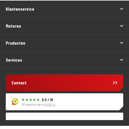
Klantenservice
Motoren
Producten
Services
Contact
9,5 / 10
3415 beoordelingen op
KiyOh.nl