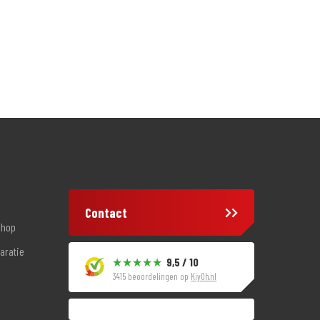
Contact
shop
aratie
9,5 / 10
3415 beoordelingen op
KiyOh.nl