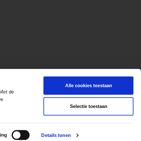
Alle cookies toestaan
 Met de
we
Selectie toestaan
More for your ride
ing
Details tonen