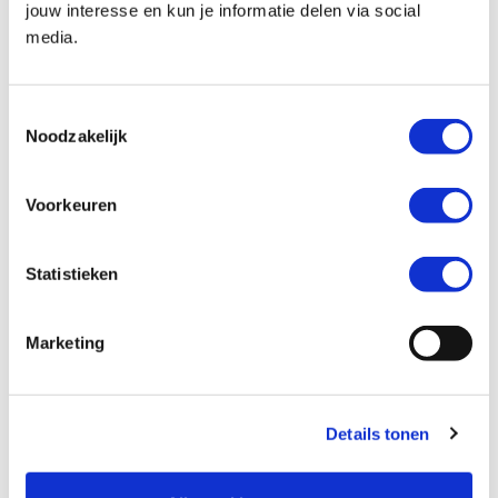
jouw interesse en kun je informatie delen via social
media.
Kenteken *
Toestemmingsselectie
Noodzakelijk
Voorkeuren
Kilometerstand *
Statistieken
Marketing
Ik wil graag *
Mijn motor laten verkopen
Details tonen
Een inruilaanbod ontvangen
Mijn motor laten taxeren