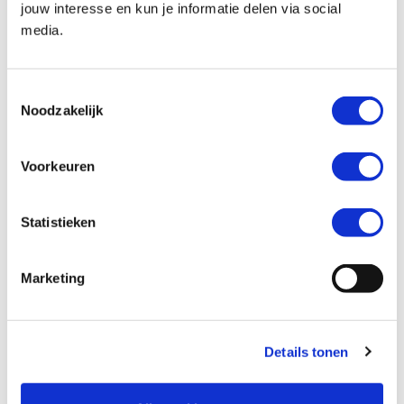
jouw interesse en kun je informatie delen via social
media.
Kenteken *
Toestemmingsselectie
Noodzakelijk
Voorkeuren
Kilometerstand *
Statistieken
Marketing
Ik wil graag *
Mijn motor laten verkopen
Details tonen
Een inruilaanbod ontvangen
Mijn motor laten taxeren