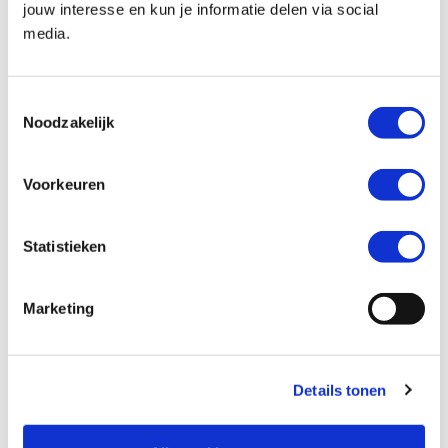
jouw interesse en kun je informatie delen via social
media.
Kenteken *
Toestemmingsselectie
Noodzakelijk
Voorkeuren
Kilometerstand *
Statistieken
Marketing
Ik wil graag *
Mijn motor laten verkopen
Details tonen
Een inruilaanbod ontvangen
Mijn motor laten taxeren