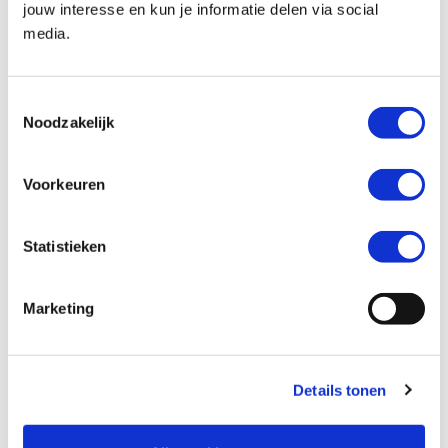
jouw interesse en kun je informatie delen via social
media.
Kenteken *
Toestemmingsselectie
Noodzakelijk
Voorkeuren
Kilometerstand *
Statistieken
Marketing
Ik wil graag *
Mijn motor laten verkopen
Details tonen
Een inruilaanbod ontvangen
Mijn motor laten taxeren