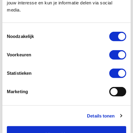
jouw interesse en kun je informatie delen via social
media.
Kenteken *
Toestemmingsselectie
Noodzakelijk
Voorkeuren
Kilometerstand *
Statistieken
Marketing
Ik wil graag *
Mijn motor laten verkopen
Details tonen
Een inruilaanbod ontvangen
Mijn motor laten taxeren