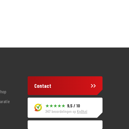
Contact
shop
aratie
9,5 / 10
3417 beoordelingen op
KiyOh.nl