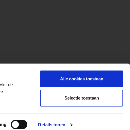
Alle cookies toestaan
 Met de
we
Selectie toestaan
More for your ride
ing
Details tonen