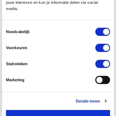
jouw interesse en kun je informatie delen via social
media.
Kenteken *
Toestemmingsselectie
Noodzakelijk
Voorkeuren
Kilometerstand *
Statistieken
Marketing
Ik wil graag *
Mijn motor laten verkopen
Details tonen
Een inruilaanbod ontvangen
Mijn motor laten taxeren