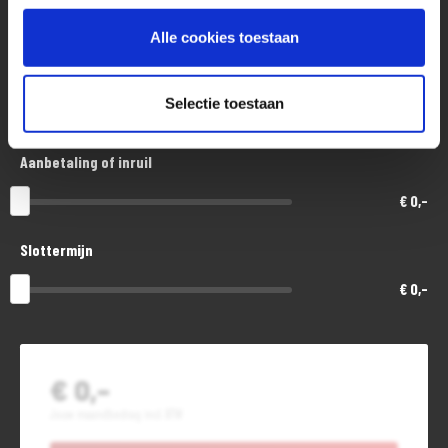
€ 11.500,-
Alle cookies toestaan
Looptijd in maanden
Selectie toestaan
48
Aanbetaling of inruil
€ 0,-
Slottermijn
€ 0,-
€ 0,-
Jouw maandbedrag incl. BTW