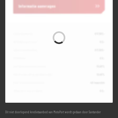
Informatie aanvragen
Contante waarde
€ 11.500,-
Aanbetaling of inruil
€ 0,-
Totale kredietbedrag
€ 11.500,-
Slottermijn
€ 0,-
Jaarlijkse kostenpercentage
10,49%
Debetrentevoet op jaarbasis (vast)
10,49%
Duur kredietovereenkomst
48 maanden
Totaal door jou te betalen
€ 0,-
Dit niet doorlopend kredietaanbod van MotoPort wordt gedaan door Santander