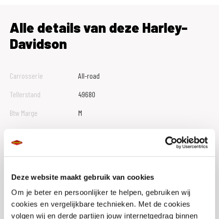
Alle details van deze Harley-
Davidson
Carrosserie
All-road
Tellerstand
49680
Btw Marge
M
Bouwjaar
2010
Vestiging
Veldhoven
Conditie
Occasion
Deze website maakt gebruik van cookies
Rijbewijs type
A
Om je beter en persoonlijker te helpen, gebruiken wij
cookies en vergelijkbare technieken. Met de cookies
Model
FAT BOB
volgen wij en derde partijen jouw internetgedrag binnen