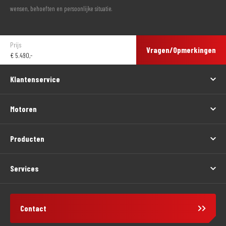
wensen, behoeften en persoonlijke situatie.
Prijs
Vragen/Opmerkingen
€
5.490,-
Klantenservice
Motoren
Producten
Services
Contact