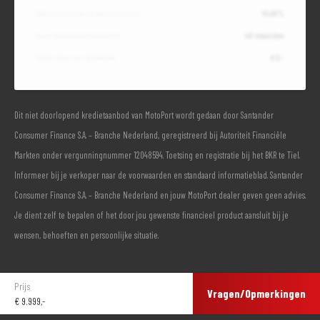
Debetrentevoet op jaarbasis (vast)
10,49%
Duur kredietovereenkomst
48 maanden
Totaal door jou te betalen
€ 0,-
Dit niet doorlopend kredietaanbod van MotoPort wordt gedaan door Santander
Consumer Finance S.A. – Branche Nederland, geregistreerd bij Autoriteit Financiële
Markten onder vergunningnummer 12048594. Toetsing en registratie bij het BKR te Tiel.
Informeer bij je verkoper naar de voorwaarden en standaard informatieblad. Santander
Consumer Finance S.A. – Branche Nederland en jouw MotoPort dealer geven geen advies.
Je dient zelf te bepalen of het door jou gewenste financieel product aansluit bij je
wensen, behoeften en persoonlijke situatie.
Prijs
Vragen/Opmerkingen
€
9.999,-