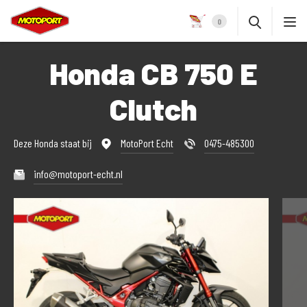
0
Honda CB 750 E
Clutch
Deze Honda staat bij
MotoPort Echt
0475-485300
info@motoport-echt.nl