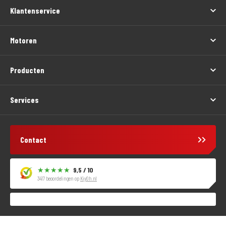
Klantenservice
Motoren
Producten
Services
Contact
9,5 / 10
3417 beoordelingen op
KiyOh.nl