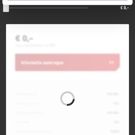
€ 0,-
€ 0,-
Jouw maandbedrag incl. BTW
Informatie aanvragen
Contante waarde
€ 10.000,-
Aanbetaling of inruil
€ 0,-
Totale kredietbedrag
€ 10.000,-
Slottermijn
€ 0,-
Jaarlijkse kostenpercentage
10,49%