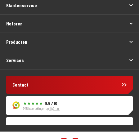
Klantenservice
Motoren
Producten
Services
Contact
9,5 / 10
3415 beoordelingen op
KiyOh.nl