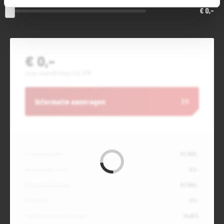
€ 0,-
€ 0,-
Jouw maandbedrag incl. BTW
Informatie aanvragen
Contante waarde
€ 2.500,-
Aanbetaling of inruil
€ 0,-
Totale kredietbedrag
€ 2.500,-
Slottermijn
€ 0,-
Jaarlijkse kostenpercentage
10,49%