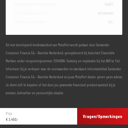
Debetrentevoet op jaarbasis (vast)
10,49%
Duur kredietovereenkomst
48 maanden
Totaal door jou te betalen
€ 0,-
Dit niet doorlopend kredietaanbod van MotoPort wordt gedaan door Santander
Consumer Finance S.A. – Branche Nederland, geregistreerd bij Autoriteit Financiële
Markten onder vergunningnummer 12048594. Toetsing en registratie bij het BKR te Tiel.
Informeer bij je verkoper naar de voorwaarden en standaard informatieblad. Santander
Consumer Finance S.A. – Branche Nederland en jouw MotoPort dealer geven geen advies.
Je dient zelf te bepalen of het door jou gewenste financieel product aansluit bij je
wensen, behoeften en persoonlijke situatie.
Prijs
Vragen/Opmerkingen
€
2.450,-