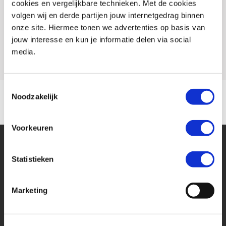
cookies en vergelijkbare technieken. Met de cookies
Conditie
Occasion
volgen wij en derde partijen jouw internetgedrag binnen
Rijbewijs type
A
onze site. Hiermee tonen we advertenties op basis van
jouw interesse en kun je informatie delen via social
Model
CMX 1100 REBEL
media.
Toestemmingsselectie
Noodzakelijk
Voorkeuren
Statistieken
Marketing
Financier deze Honda