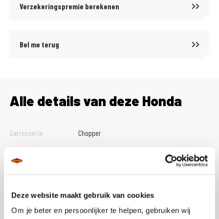
Verzekeringspremie berekenen
Bel me terug
Alle details van deze Honda
Carrosserie
Chopper
Tellerstand
17821
Btw Marge
M
Bouwjaar
2022
Deze website maakt gebruik van cookies
Vestiging
Assen
Om je beter en persoonlijker te helpen, gebruiken wij