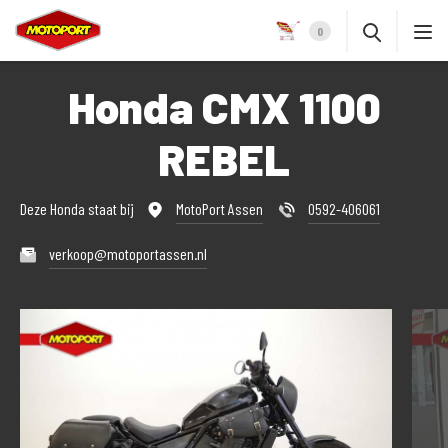
0
Honda CMX 1100
REBEL
Deze Honda staat bij
MotoPort Assen
0592-406061
verkoop@motoportassen.nl