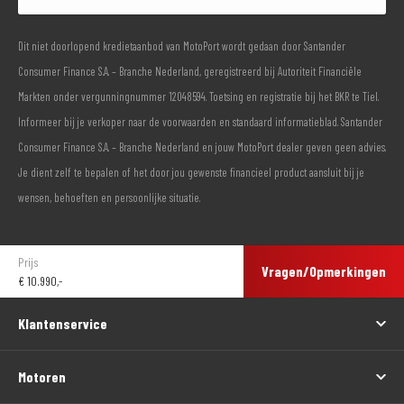
Dit niet doorlopend kredietaanbod van MotoPort wordt gedaan door Santander
Consumer Finance S.A. – Branche Nederland, geregistreerd bij Autoriteit Financiële
Markten onder vergunningnummer 12048594. Toetsing en registratie bij het BKR te Tiel.
Informeer bij je verkoper naar de voorwaarden en standaard informatieblad. Santander
Consumer Finance S.A. – Branche Nederland en jouw MotoPort dealer geven geen advies.
Je dient zelf te bepalen of het door jou gewenste financieel product aansluit bij je
wensen, behoeften en persoonlijke situatie.
Prijs
Vragen/Opmerkingen
€
10.990,-
Klantenservice
Motoren