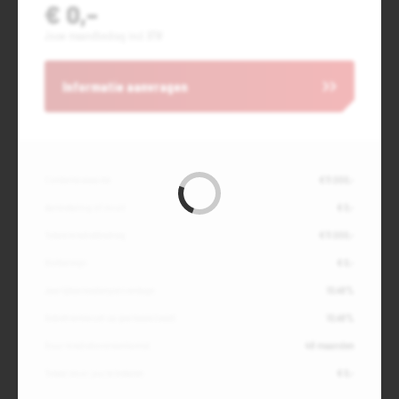
€ 0,-
Jouw maandbedrag incl. BTW
Informatie aanvragen
Contante waarde
€ 11.000,-
Aanbetaling of inruil
€ 0,-
Totale kredietbedrag
€ 11.000,-
Slottermijn
€ 0,-
Jaarlijkse kostenpercentage
10,49%
Debetrentevoet op jaarbasis (vast)
10,49%
Duur kredietovereenkomst
48 maanden
Totaal door jou te betalen
€ 0,-