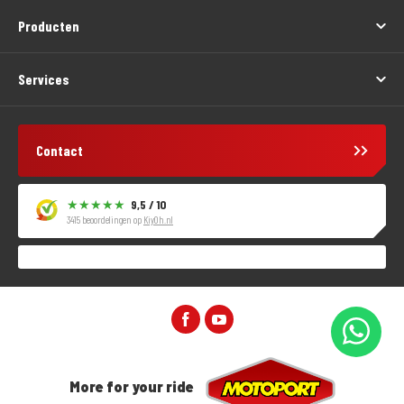
Producten
Services
Contact
9,5 / 10
3415 beoordelingen op
KiyOh.nl
More for your ride