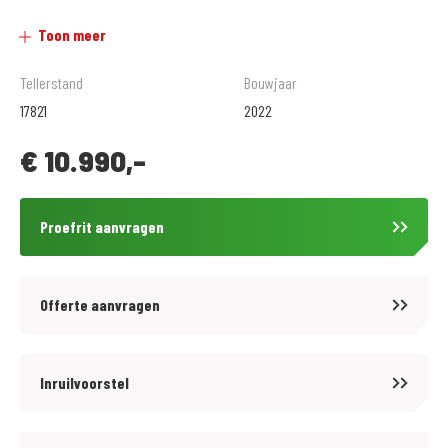
Goede inruil en service is van vele merken mogelijk!
Toon meer
Uitgebreide werkplaats met eigen testbank voor verschillende
afstellingen en tuning.
Tellerstand
Bouwjaar
17821
2022
Grote kledingafdeling met zeer veel keus.
€
10.990,-
Verschillende betalingsmogelijkheden, o.a. in termijnen.
Vraag naar de voorwaarden. Toetsing en registratie BKR Tiel.
Proefrit aanvragen
VERKOOPPRIJS IS INCLUSIEF ALLE RIJKLAARMAAK KOSTEN!
Offerte aanvragen
Inruilvoorstel