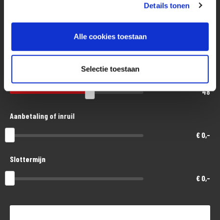
Eenvoudig, flexibel en verantwoord lenen. Het MotoPort Flexplan.
Details tonen
Aankoopprijs
Alle cookies toestaan
€ 11.000,-
Selectie toestaan
Looptijd in maanden
48
Aanbetaling of inruil
€ 0,-
Slottermijn
€ 0,-