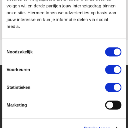
volgen wij en derde partijen jouw internetgedrag binnen
Rijbewijs type
A
onze site. Hiermee tonen we advertenties op basis van
jouw interesse en kun je informatie delen via social
Model
CRF 1100 AFRICA TWIN
media.
Toestemmingsselectie
Noodzakelijk
Voorkeuren
Statistieken
Marketing
Financier deze Honda
Eenvoudig, flexibel en verantwoord lenen. Het MotoPort Flexplan.