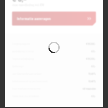
Jouw maandbedrag incl. BTW
Informatie aanvragen
Contante waarde
€ 18.200,-
Aanbetaling of inruil
€ 0,-
Totale kredietbedrag
€ 18.200,-
Slottermijn
€ 0,-
Jaarlijkse kostenpercentage
10,49%
Debetrentevoet op jaarbasis (vast)
10,49%
Duur kredietovereenkomst
48 maanden
Totaal door jou te betalen
€ 0,-