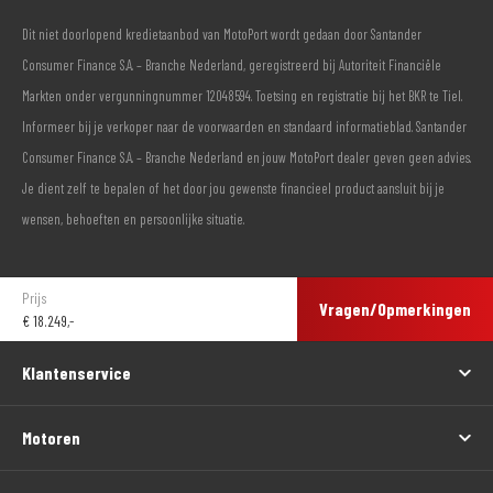
Dit niet doorlopend kredietaanbod van MotoPort wordt gedaan door Santander
Consumer Finance S.A. – Branche Nederland, geregistreerd bij Autoriteit Financiële
Markten onder vergunningnummer 12048594. Toetsing en registratie bij het BKR te Tiel.
Informeer bij je verkoper naar de voorwaarden en standaard informatieblad. Santander
Consumer Finance S.A. – Branche Nederland en jouw MotoPort dealer geven geen advies.
Je dient zelf te bepalen of het door jou gewenste financieel product aansluit bij je
wensen, behoeften en persoonlijke situatie.
Prijs
Vragen/Opmerkingen
€
18.249,-
Klantenservice
Motoren