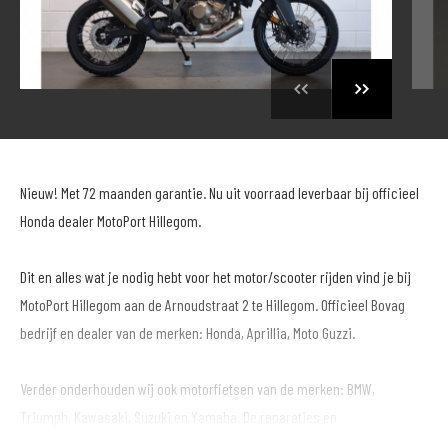
Nieuw! Met 72 maanden garantie. Nu uit voorraad leverbaar bij officieel
Honda dealer MotoPort Hillegom.
Dit en alles wat je nodig hebt voor het motor/scooter rijden vind je bij
MotoPort Hillegom aan de Arnoudstraat 2 te Hillegom. Officieel Bovag
bedrijf en dealer van de merken: Honda, Aprillia, Moto Guzzi.
Verder onderhouden wij ook motorfietsen van de merken: BMW,
Triumph, Kawasaki, Suzuki en Yamaha. De reparaties en
onderhoudsbeurten worden volgens fabrieksspecificaties uitgevoerd