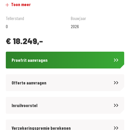
Toon meer
door daarvoor gekwalificeerd personeel dat jaarlijks bijscholing krijgt
en de beschikking heeft over alle juiste testapparatuur. Op alle
Tellerstand
Bouwjaar
reparaties en al het onderhoud geven wij standaard Bovag garantie.
0
2026
€
18.249,-
Kijk voor meer informatie op www.motoporthillegom.nl
of volg ons op Facebook: www.facebook.com/motoporthillegom
Proefrit aanvragen
Proefrit & Reservering
Wilt u een proefrit maken? Dat kan bij serieuze interesse! Let op: een
afspraak voor een proefrit geen reservering van de motor.
Offerte aanvragen
Reserveren: Een motor reserveren wij alleen na het aangaan van een
koopovereenkomst en een aanbetaling van 10% van het aankoopbedrag.
Inruilvoorstel
Zekerheid: Mochten er tijdens de proefrit gebreken naar voren komen
die wij niet binnen een redelijke termijn kunnen herstellen? Dan kunt u
Verzekeringspremie berekenen
de koop ontbinden en storten wij uw aanbetaling direct terug.