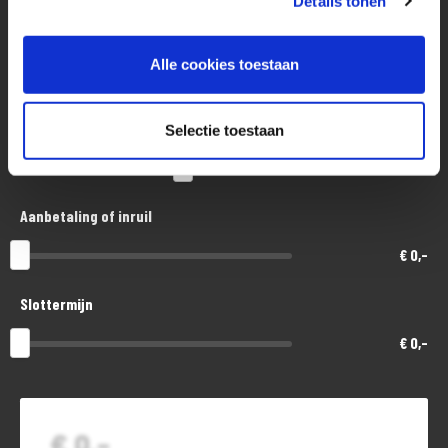
Details tonen
Aankoopprijs
Alle cookies toestaan
€ 18.200,-
Looptijd in maanden
Selectie toestaan
48
Aanbetaling of inruil
€ 0,-
Slottermijn
€ 0,-
€ 0,-