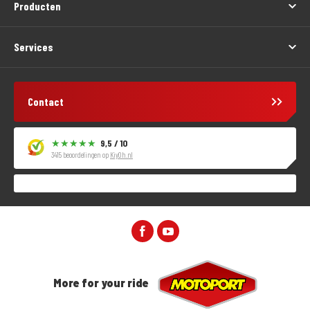
Producten
Services
Contact
9,5 / 10
3415 beoordelingen op
KiyOh.nl
More for your ride