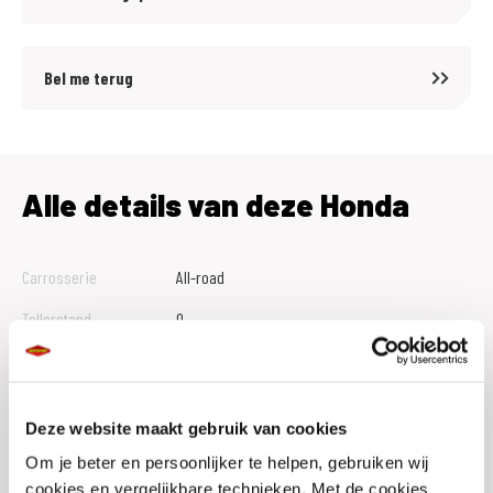
Bel me terug
Alle details van deze Honda
Carrosserie
All-road
Tellerstand
0
Btw Marge
B
Bouwjaar
2026
Deze website maakt gebruik van cookies
Vestiging
Hillegom
Om je beter en persoonlijker te helpen, gebruiken wij
Conditie
Nieuw
cookies en vergelijkbare technieken. Met de cookies