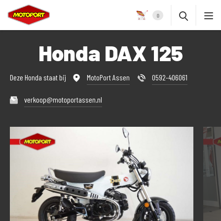
0
Honda DAX 125
Deze Honda staat bij
MotoPort Assen
0592-406061
verkoop@motoportassen.nl