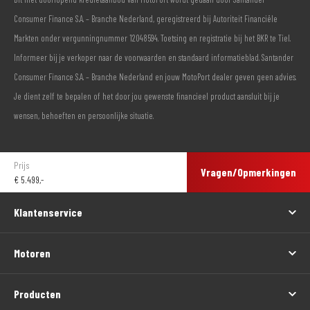
Consumer Finance S.A. – Branche Nederland, geregistreerd bij Autoriteit Financiële
Markten onder vergunningnummer 12048594. Toetsing en registratie bij het BKR te Tiel.
Informeer bij je verkoper naar de voorwaarden en standaard informatieblad. Santander
Consumer Finance S.A. – Branche Nederland en jouw MotoPort dealer geven geen advies.
Je dient zelf te bepalen of het door jou gewenste financieel product aansluit bij je
wensen, behoeften en persoonlijke situatie.
Prijs
Vragen/Opmerkingen
€
5.499,-
Klantenservice
Motoren
Producten