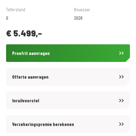
Uitgebreide werkplaats met eigen testbank voor verschillende
Tellerstand
Bouwjaar
afstellingen en tuning.
0
2026
€
5.499,-
Grote kledingafdeling met zeer veel keus.
Verschillende betalingsmogelijkheden, o.a. in termijnen.
Proefrit aanvragen
Vraag naar de voorwaarden. Toetsing en registratie BKR Tiel.
VERKOOPPRIJS IS INCLUSIEF ALLE RIJKLAARMAAK KOSTEN!
Offerte aanvragen
Inruilvoorstel
Verzekeringspremie berekenen