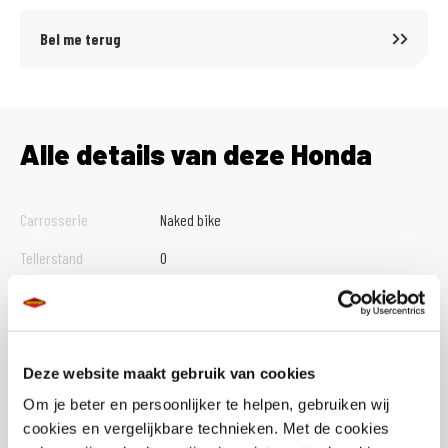
Bel me terug
Alle details van deze Honda
Carrosserie
Naked bike
Tellerstand
0
Btw Marge
B
Bouwjaar
2026
Vestiging
Assen
Deze website maakt gebruik van cookies
Om je beter en persoonlijker te helpen, gebruiken wij
Conditie
Nieuw
cookies en vergelijkbare technieken. Met de cookies
Rijbewijs type
A1