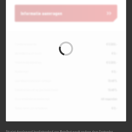
Informatie aanvragen
Contante waarde
€ 5.500,-
Aanbetaling of inruil
€ 0,-
Totale kredietbedrag
€ 5.500,-
Slottermijn
€ 0,-
Jaarlijkse kostenpercentage
10,49%
Debetrentevoet op jaarbasis (vast)
10,49%
Duur kredietovereenkomst
48 maanden
Totaal door jou te betalen
€ 0,-
Dit niet doorlopend kredietaanbod van MotoPort wordt gedaan door Santander