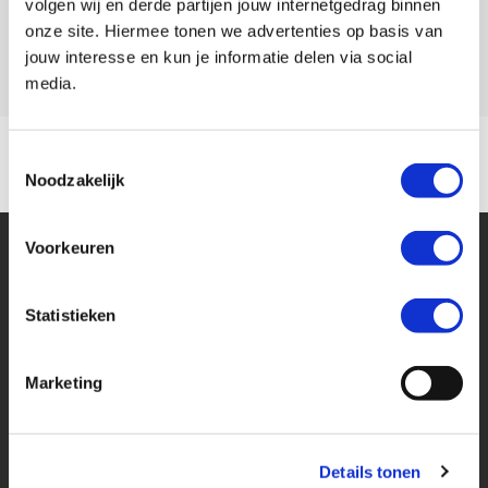
volgen wij en derde partijen jouw internetgedrag binnen
onze site. Hiermee tonen we advertenties op basis van
Model
DAX 125
jouw interesse en kun je informatie delen via social
media.
Toestemmingsselectie
Noodzakelijk
Voorkeuren
Statistieken
Financier deze Honda
Marketing
Eenvoudig, flexibel en verantwoord lenen. Het MotoPort Flexplan.
Details tonen