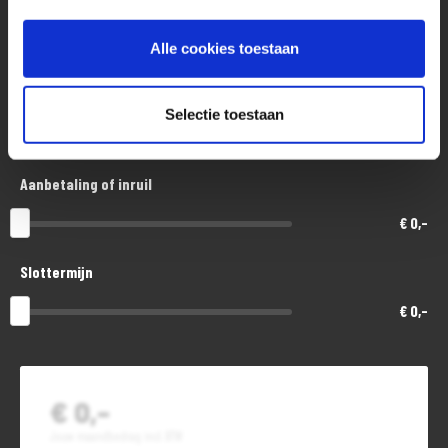
Aankoopprijs
€ 5.500,-
Alle cookies toestaan
Looptijd in maanden
Selectie toestaan
48
Aanbetaling of inruil
€ 0,-
Slottermijn
€ 0,-
€ 0,-
Jouw maandbedrag incl. BTW