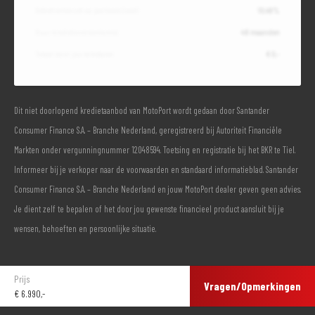
Debetrentevoet op jaarbasis (vast)
10,49%
Duur kredietovereenkomst
48 maanden
Totaal door jou te betalen
€ 0,-
Dit niet doorlopend kredietaanbod van MotoPort wordt gedaan door Santander
Consumer Finance S.A. – Branche Nederland, geregistreerd bij Autoriteit Financiële
Markten onder vergunningnummer 12048594. Toetsing en registratie bij het BKR te Tiel.
Informeer bij je verkoper naar de voorwaarden en standaard informatieblad. Santander
Consumer Finance S.A. – Branche Nederland en jouw MotoPort dealer geven geen advies.
Je dient zelf te bepalen of het door jou gewenste financieel product aansluit bij je
wensen, behoeften en persoonlijke situatie.
Prijs
Vragen/Opmerkingen
€
6.990,-