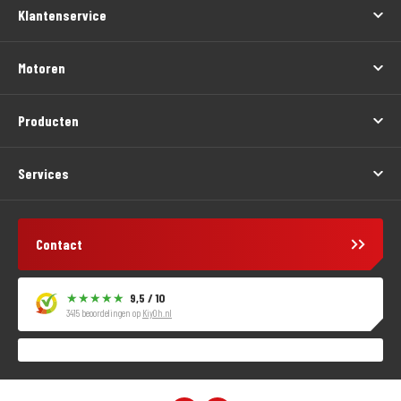
Klantenservice
Motoren
Producten
Services
Contact
9,5 / 10
3415 beoordelingen op
KiyOh.nl