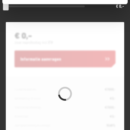
€ 0,-
€ 0,-
Jouw maandbedrag incl. BTW
Informatie aanvragen
Contante waarde
€ 7.000,-
Aanbetaling of inruil
€ 0,-
Totale kredietbedrag
€ 7.000,-
Slottermijn
€ 0,-
Jaarlijkse kostenpercentage
10,49%