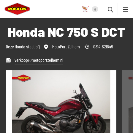
0
Honda NC 750 S DCT
Deze Honda staat bij
MotoPort Zelhem
0314-621849
verkoop@motoportzelhem.nl